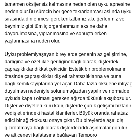
tamamen oksijensiz kalmasına neden olan uyku apnesine
neden olur.Bu sürecin her gece tekrarlanması aslında uyku
sırasında dinlenmesi gerekenkalbimiz akciğerlerimiz ve
beynimiz gibi tüm iç organlarımızın aksine daha
dayorulmasına, yıpranmasına ve sonuçta erken
yaşlanmasına neden olur.
Uyku problemiyaşayan bireylerde çenenin az gelişimine,
darlığına ve özellikle geriliğinebağlı olarak, dişlerdeki
çapraşıklıklar dikkat çekicidir. Estetik bir problemolmanın
ötesinde çapraşıklıklar diş eti rahatsızlıklarına ve buna
bağlı kemikkayıplarına yol açar. Daha fazla oksijene ihtiyaç
duyulması nedeniyle solunumağızdan yapılır ve normalde
uykuda kapalı olması gereken ağızda tükürük akışıbozulur.
Dişler ve diyetleri kuru kalır, dişlerde çürük gelişimi hızlanır
vediş etlerindeki hastalıklar ilerler. Büyük oranda rahatsız
edici bir ağızkokusu ortaya çıkar. Bu bireylerde aşırı diş
gıcırdatmaya bağlı olarak dişlerdeciddi aşınmalar görülür
ve alt çeneyi kafatasına bağlayan Temporo