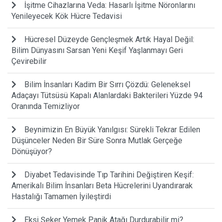
İşitme Cihazlarına Veda: Hasarlı İşitme Nöronlarını
Yenileyecek Kök Hücre Tedavisi
Hücresel Düzeyde Gençleşmek Artık Hayal Değil:
Bilim Dünyasını Sarsan Yeni Keşif Yaşlanmayı Geri
Çevirebilir
Bilim İnsanları Kadim Bir Sırrı Çözdü: Geleneksel
Adaçayı Tütsüsü Kapalı Alanlardaki Bakterileri Yüzde 94
Oranında Temizliyor
Beynimizin En Büyük Yanılgısı: Sürekli Tekrar Edilen
Düşünceler Neden Bir Süre Sonra Mutlak Gerçeğe
Dönüşüyor?
Diyabet Tedavisinde Tıp Tarihini Değiştiren Keşif:
Amerikalı Bilim İnsanları Beta Hücrelerini Uyandırarak
Hastalığı Tamamen İyileştirdi
Ekşi Şeker Yemek Panik Atağı Durdurabilir mi?