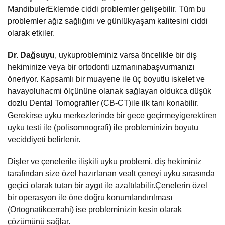
MandibulerEklemde ciddi problemler gelişebilir. Tüm bu
problemler ağız sağlığını ve günlükyaşam kalitesini ciddi
olarak etkiler.
Dr. Dağsuyu
, uykuprobleminiz varsa öncelikle bir diş
hekiminize veya bir ortodonti uzmanınabaşvurmanızı
öneriyor. Kapsamlı bir muayene ile üç boyutlu iskelet ve
havayoluhacmi ölçününe olanak sağlayan oldukca düşük
dozlu Dental Tomografiler (CB-CT)ile ilk tanı konabilir.
Gerekirse uyku merkezlerinde bir gece geçirmeyigerektiren
uyku testi ile (polisomnografi) ile probleminizin boyutu
veciddiyeti belirlenir.
Dişler ve çenelerile ilişkili uyku problemi, diş hekiminiz
tarafından size özel hazırlanan vealt çeneyi uyku sırasında
geçici olarak tutan bir aygıt ile azaltılabilir.Çenelerin özel
bir operasyon ile öne doğru konumlandırılması
(Ortognatikcerrahi) ise probleminizin kesin olarak
çözümünü sağlar.