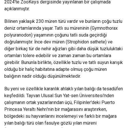
2024'te ZooKeys dergisinde yayınlanan bir çalışmada
açıklanmıştır.
Bilinen yaklaşık 230 müren türü vardır ve bunların çoğu tuzlu
deniz ortamlarında yaşar. Tatlı su müreninin (Gymnothorax
polyuranodon) yaşamının çoğunu tatlı suda geçirdiği
doğrulanmıştır. İnce dev müren (Strophidon sathete) ve
diğer birkaç tür de nehir ağızları gibi daha düşük tuzluluktaki
ortamları tolere edebilir ve zaman zaman bu ortamlara
girebilir. Bununla birlikte, özellikle tuzlu ve tatlı suyun karışık
olduğu bir haliç habitatına adapte olmuş çoğu müren
balığının nadir olduğu düşünülmektedir.
Bu yeni ve özellikle karanlık ahlaklı yılan balığı da tesadüfen
keşfedildi. Tayvan Ulusal Sun Yat-sen Üniversitesi'nden
çalışmanın ortak yazarlarından üçü, Filipinler'deki Puerto
Princesa Yeraltı Nehri'nin bir mağarasını araştırırken,
bölgedeki su hayvanlarını incelemeyi ve farklı bir mağara
yılan balığı türü olan fasulye gözlü yılan müreni