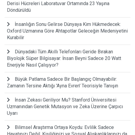
Derisi Hücreleri Laboratuvar Ortamında 23 Yaşına
Döndürüldü
İnsanlığın Sonu Gelirse Dünyaya Kim Hükmedecek:
Oxford Uzmanına Göre Ahtapotlar Geleceğin Medeniyetini
Kurabilir
Dünyadaki Tüm Akıllı Telefonları Geride Bırakan
Biyolojik Süper Bilgisayar: İnsan Beyni Sadece 20 Watt
Enerjiyle Nasıl Çalışıyor?
Büyük Patlama Sadece Bir Başlangıç Olmayabilir:
Zamanın Tersine Aktığı 'Ayna Evren' Teorisiyle Tanışın
İnsan Zekası Geriliyor Mu? Stanford Üniversitesi
Uzmanından Genetik Mutasyon ve Zeka Üzerine Çarpıcı
Uyarı
Bilimsel Araştırma Ortaya Koydu: Evlilik Sadece
Hayatınızı Değil, Kişiliğinizi ve Sosyal Alışkanlıklarınızı da