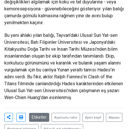
değişiklikleri algılamak için koku ve tat duyularına - veya
kemoresepsiyona - güvenebileceğini gösteriyor. yılan balığı
çamurda gömülü kalmasına rağmen yine de avını bulup
yenilmekten kaçınır.
Bu yeni ahlaki yılan balığı, Tayvan'daki Ulusal Sun Yat-sen
Üniversitesi, Batı Filipinler Üniversitesi ve Japonya'daki
Kitakyushu Doğa Tarihi ve İnsan Tarihi Müzesi'nden bilim
insanlarından oluşan bir ekip tarafından tanımlandı. Ekip,
korkutucu görünümünü ve karanlık ve bulanık yaşam alanını
vurgulamak için bu canlıya Yunan yeraltı tanrısı Hades'in
adını verdi. Bu fikir, aktör Ralph Fiennes'in Clash of the
Titans filminde canlandırdığı Hades karakterinden etkilenen
Ulusal Sun Yat-sen Üniversitesi'nden çalışmanın eş yazarı
Wen-Chien Huang'dan esinlenmiş
Etiketler
#çamurlu nehir
#yeni keşif
#tayvan
#kimyasal algılama
#düşük ışık adaptasyonu