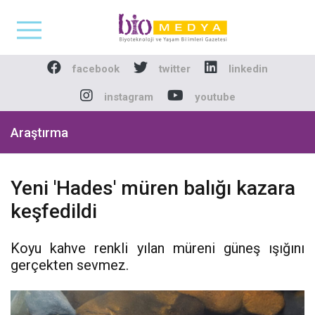
Biomedya - Biyotekno
facebook
twitter
linkedin
instagram
youtube
Araştırma
Yeni 'Hades' müren balığı kazara
keşfedildi
Koyu kahve renkli yılan müreni güneş ışığını
gerçekten sevmez.