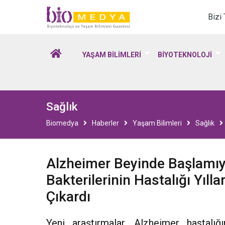
Biomedya - Biyotekno
Bizi
YAŞAM BİLİMLERİ
BİYOTEKNOLOJİ
Sağlık
Biomedya
Haberler
Yaşam Bilimleri
Sağlık
Alzheimer Beyinde Başlamıyor
Bakterilerinin Hastalığı Yıll
Çıkardı
Yeni araştırmalar, Alzheimer hastalığ