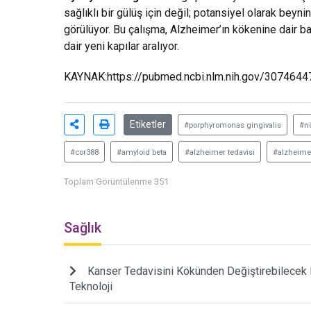
sağlıklı bir gülüş için değil; potansiyel olarak beyni
görülüyor. Bu çalışma, Alzheimer’ın kökenine dair bak
dair yeni kapılar aralıyor.
KAYNAK:
https://pubmed.ncbi.nlm.nih.gov/3074644
Etiketler
#porphyromonas gingivalis
#nö
#cor388
#amyloid beta
#alzheimer tedavisi
#alzheime
Toplam Görüntülenme 351
Sağlık
Kanser Tedavisini Kökünden Değiştirebilecek 
Teknoloji