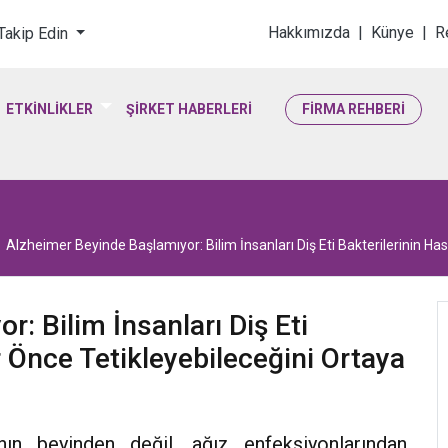
loji & Yaşam Bilimler
Hakkımızda
|
Künye
|
R
 Takip Edin
ETKİNLİKLER
ŞİRKET HABERLERİ
FİRMA REHBERİ
Alzheimer Beyinde Başlamıyor: Bilim İnsanları Diş Eti Bakterilerinin Hast
: Bilim İnsanları Diş Eti
ar Önce Tetikleyebileceğini Ortaya
ının beyinden değil, ağız enfeksiyonlarından