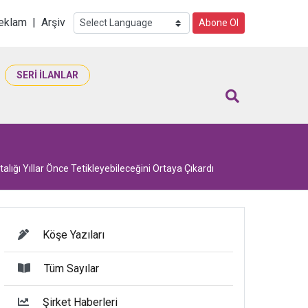
i
eklam
|
Arşiv
Abone Ol
SERİ İLANLAR
alığı Yıllar Önce Tetikleyebileceğini Ortaya Çıkardı
Köşe Yazıları
Tüm Sayılar
Şirket Haberleri