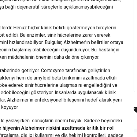
aşa bağlı dejeneratif süreçlerle açıklanamayabileceğini
lerdi: Henüz hiçbir klinik belirti göstermeyen bireylerin
it edildi. Bu enzimler, sinir hücrelerine zarar vererek
ni hızlandırabiliyor. Bulgular, Alzheimer’ın belirtiler ortaya
cinin başlamış olabileceğini düşündürüyor. Bu, hastalığın
rken müdahalenin önemini daha da öne çıkarıyor.
aberinde getiriyor. Cortexyme tarafından geliştirilen
kteriyi hem de amyloid beta birikimini azaltmada etkili
loke ederek sinir hücrelerine ulaşmasını engellediğini ve
edebileceğini gösteriyor. İnsanlarda uygulanacak klinik
, Alzheimer’ın enfeksiyonel bileşenini hedef alarak yeni
 koyuyor.
likle yaklaşırken, sonuçların önemi büyük. Sadece beyindeki
e hijyenin Alzheimer riskini azaltmada kritik bir rol
fırçalama, diş ipi kullanımı ve diş hekimi kontrolleri, sadece