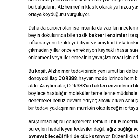
bu bulguların, Alzheimer’ın klasik olarak yalnızca y
ortaya koyduğunu vurguluyor.
Daha da çarpıcı olan ise insanlarda yapılan inceleme
beyin dokularında bile
toxik bakteri enzimleri
tesp
inflamasyonu tetikleyebiliyor ve amyloid beta birikimi
çıkmadan yıllar önce enfeksiyon kaynaklı hasar süre
önlenmesi veya ilerlemesinin yavaşlatılması için e
Bu keşif, Alzheimer tedavisinde yeni umutları da ber
deneysel ilaç
COR388
, hayvan modellerinde hem ba
oldu. Araştırmalar, COR388’ün bakteri enzimlerini b
böylece hastalığın moleküler temellerine müdahale 
denemeler henüz devam ediyor; ancak erken sonuçlar
bir tedavi yaklaşımının mümkün olabileceğini ortaya
Araştırmacılar, bu gelişmelere temkinli bir iyimser
süreçleri hedefleyen tedaviler değil,
ağız sağlığı v
oynayabileceği
fikri de güç kazanıyor. Düzenli diş 