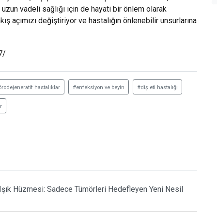
n uzun vadeli sağlığı için de hayati bir önlem olarak
ış açımızı değiştiriyor ve hastalığın önlenebilir unsurlarına
7/
rodejeneratif hastalıklar
#enfeksiyon ve beyin
#diş eti hastalığı
r
Işık Hüzmesi: Sadece Tümörleri Hedefleyen Yeni Nesil