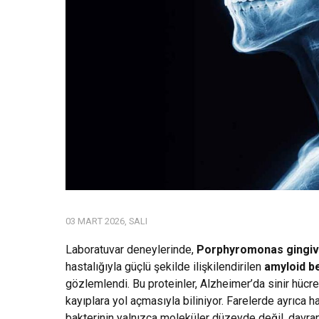
03 MART 2026, SALI
Laboratuvar deneylerinde,
Porphyromonas gingiv
hastalığıyla güçlü şekilde ilişkilendirilen
amyloid b
gözlemlendi. Bu proteinler, Alzheimer’da sinir hücrel
kayıplara yol açmasıyla biliniyor. Farelerde ayrıca 
bakterinin yalnızca moleküler düzeyde değil, davran