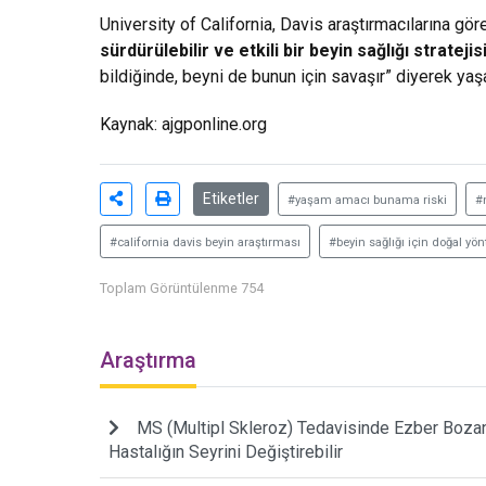
University of California, Davis araştırmacılarına gör
sürdürülebilir ve etkili bir beyin sağlığı stratejis
bildiğinde, beyni de bunun için savaşır” diyerek yaş
Kaynak: ajgponline.org
Etiketler
#yaşam amacı bunama riski
#
#california davis beyin araştırması
#beyin sağlığı için doğal yö
Toplam Görüntülenme 754
Araştırma
MS (Multipl Skleroz) Tedavisinde Ezber Bozan 
Hastalığın Seyrini Değiştirebilir