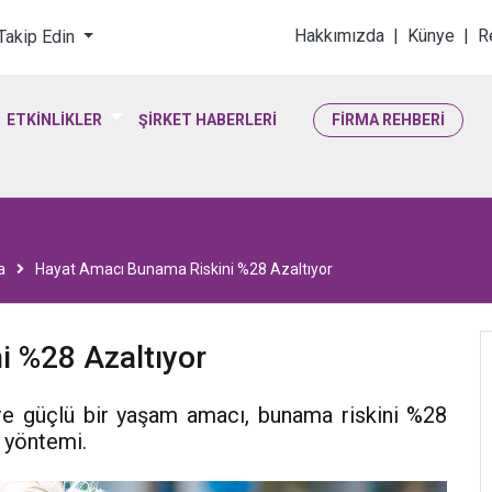
loji & Yaşam Bilimler
Hakkımızda
|
Künye
|
R
 Takip Edin
ETKİNLİKLER
ŞİRKET HABERLERİ
FİRMA REHBERİ
a
Hayat Amacı Bunama Riskini %28 Azaltıyor
 %28 Azaltıyor
öre güçlü bir yaşam amacı, bunama riskini %28
a yöntemi.