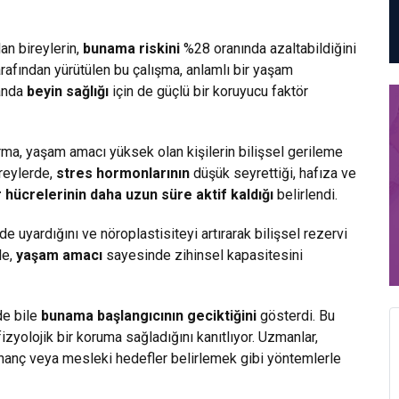
an bireylerin,
bunama riskini
%28 oranında azaltabildiğini
arafından yürütülen bu çalışma, anlamlı bir yaşam
manda
beyin sağlığı
için de güçlü bir koruyucu faktör
ırma, yaşam amacı yüksek olan kişilerin bilişsel gerileme
ireylerde,
stres hormonlarının
düşük seyrettiği, hafıza ve
r hücrelerinin daha uzun süre aktif kaldığı
belirlendi.
 uyardığını ve nöroplastisiteyi artırarak bilişsel rezervi
le,
yaşam amacı
sayesinde zihinsel kapasitesini
de bile
bunama başlangıcının geciktiğini
gösterdi. Bu
zyolojik bir koruma sağladığını kanıtlıyor. Uzmanlar,
, inanç veya mesleki hedefler belirlemek gibi yöntemlerle