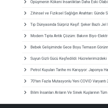
Öpüşmenin Kökeni İnsanlıktan Daha Eski Olabilir
Zihinsel ve Fiziksel Sağlığın Anahtarı: Günd
Tıp Dünyasında Sürpriz Keşif: Şeker Bazlı Jel 
Modern Tıpta Antik Çözüm: Bakırın Biyo-Elektr
Bebek Gelişiminde Gece Boyu Temasın Görünme
Suyun Gizli Gücü Keşfedildi: Hücrelerimizdeki 
Petrol Kuyuları Tarihe mi Karışıyor: Japonya 
70’ten Fazla Mutasyonlu Yeni COVID Varyantı 
Bilim İnsanları Arıların Ve Sinek Kuşlarının Tüm