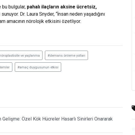
e bu bulgular,
pahalı ilaçların aksine ücretsiz,
i
sunuyor. Dr. Laura Snyder, “İnsan neden yaşadığını
am amacının nörolojik etkisini özetliyor.
nöroplastisite ve yaşlanma
#demans önleme yolları
ntemler
#amaç duygusunun etkisi
Gelişme: Özel Kök Hücreler Hasarlı Sinirleri Onararak