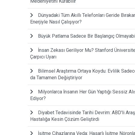
Medeniyetini Kurabilir
Dünyadaki Tüm Akıllı Telefonları Geride Bıraka
Enerjiyle Nasıl Çalışıyor?
Büyük Patlama Sadece Bir Başlangıç Olmayabilir
İnsan Zekası Geriliyor Mu? Stanford Ünivers
Çarpıcı Uyarı
Bilimsel Araştırma Ortaya Koydu: Evlilik Sadece 
da Tamamen Değiştiriyor
Milyonlarca İnsanın Her Gün Yaptığı Sessiz Alı
Ediyor?
Diyabet Tedavisinde Tarihi Devrim: ABD'li Araş
Hastalığa Kesin Çözüm Geliştirdi
İşitme Cihazlarına Veda: Hasarlı İşitme Nöronl