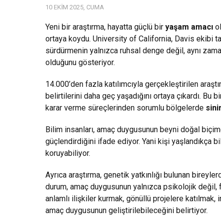
10 EKIM 2025, CUMA
Yeni bir araştırma, hayatta güçlü bir
yaşam amacı
ol
ortaya koydu. University of California, Davis ekibi t
sürdürmenin yalnızca ruhsal denge değil, aynı za
olduğunu gösteriyor.
14.000’den fazla katılımcıyla gerçekleştirilen araşt
belirtilerini daha geç yaşadığını ortaya çıkardı. Bu b
karar verme süreçlerinden sorumlu bölgelerde
sini
Bilim insanları, amaç duygusunun beyni doğal biçimde
güçlendirdiğini ifade ediyor. Yani kişi yaşlandıkça bi
koruyabiliyor.
Ayrıca araştırma, genetik yatkınlığı bulunan bireyler
durum, amaç duygusunun yalnızca psikolojik değil, fi
anlamlı ilişkiler kurmak, gönüllü projelere katılmak
amaç duygusunun geliştirilebileceğini belirtiyor.