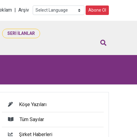
i
eklam
|
Arşiv
Abone Ol
SERİ İLANLAR
Köşe Yazıları
Tüm Sayılar
Şirket Haberleri