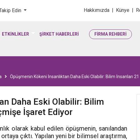
loji & Yaşam Bilimler
Hakkımızda
|
Künye
|
R
 Takip Edin
ETKİNLİKLER
ŞİRKET HABERLERİ
FİRMA REHBERİ
a
Öpüşmenin Kökeni İnsanlıktan Daha Eski Olabilir: Bilim İnsanları 21 
n Daha Eski Olabilir: Bilim
çmişe İşaret Ediyor
anlık olarak kabul edilen öpüşmenin, sanılandan
rtaya çıktı. Yapılan yeni bir bilimsel araştırma,