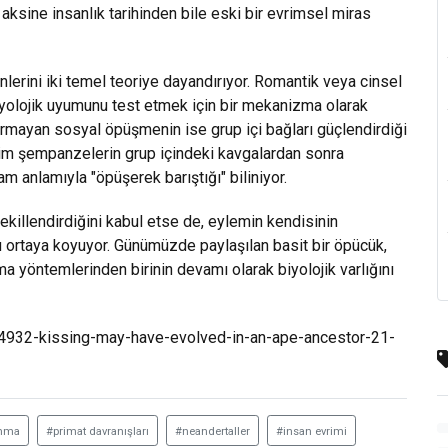
 aksine insanlık tarihinden bile eski bir evrimsel miras
erini iki temel teoriye dayandırıyor. Romantik veya cinsel
iyolojik uyumunu test etmek için bir mekanizma olarak
dırmayan sosyal öpüşmenin ise grup içi bağları güçlendirdiği
ekim şempanzelerin grup içindeki kavgalardan sonra
 anlamıyla "öpüşerek barıştığı" biliniyor.
 şekillendirdiğini kabul etse de, eylemin kendisinin
nu ortaya koyuyor. Günümüzde paylaşılan basit bir öpücük,
ma yöntemlerinden birinin devamı olarak biyolojik varlığını
04932-kissing-may-have-evolved-in-an-ape-ancestor-21-
anma
#primat davranışları
#neandertaller
#insan evrimi