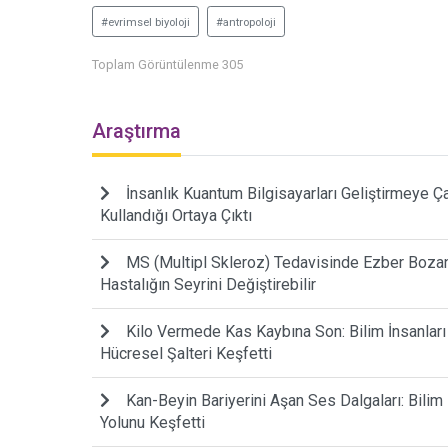
#evrimsel biyoloji
#antropoloji
Toplam Görüntülenme 305
Araştırma
İnsanlık Kuantum Bilgisayarları Geliştirmeye Çalı
Kullandığı Ortaya Çıktı
MS (Multipl Skleroz) Tedavisinde Ezber Bozan 
Hastalığın Seyrini Değiştirebilir
Kilo Vermede Kas Kaybına Son: Bilim İnsanlar
Hücresel Şalteri Keşfetti
Kan-Beyin Bariyerini Aşan Ses Dalgaları: Bilim
Yolunu Keşfetti