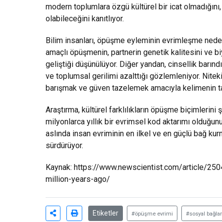
modern toplumlara özgü kültürel bir icat olmadığını,
olabileceğini kanıtlıyor.
Bilim insanları, öpüşme eyleminin evrimleşme nedenl
amaçlı öpüşmenin, partnerin genetik kalitesini ve b
geliştiği düşünülüyor. Diğer yandan, cinsellik barın
ve toplumsal gerilimi azalttığı gözlemleniyor. Nit
barışmak ve güven tazelemek amacıyla kelimenin tam
Araştırma, kültürel farklılıkların öpüşme biçimlerini
milyonlarca yıllık bir evrimsel kod aktarımı olduğu
aslında insan evriminin en ilkel ve en güçlü bağ kur
sürdürüyor.
Kaynak:
https://www.newscientist.com/article/25
million-years-ago/
Etiketler
#öpüşme evrimi
#sosyal bağl