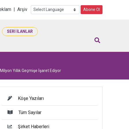
i
eklam
|
Arşiv
Abone Ol
SERİ İLANLAR
Milyon Yıllık Geçmişe İşaret Ediyor
Köşe Yazıları
Tüm Sayılar
Şirket Haberleri