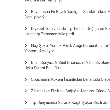
94 Oranında Temizliyor
Beynimizin En Büyük Yanılgısı: Sürekli Tekrar
Dönüşüyor?
Diyabet Tedavisinde Tıp Tarihini Değiştiren Keş
Hastalığı Tamamen İyileştirdi
Ekşi Şeker Yemek Panik Atağı Durdurabilir mi?
Yöntemi Açıklıyor
Bilim Dünyası 8 Saat Efsanesini Yıktı: Biyoloji
Uyku Süresi Belli Oldu
Öpüşmenin Kökeni İnsanlıktan Daha Eski Olabilir
Zihinsel ve Fiziksel Sağlığın Anahtarı: Günd
Tıp Dünyasında Sürpriz Keşif: Şeker Bazlı Jel 