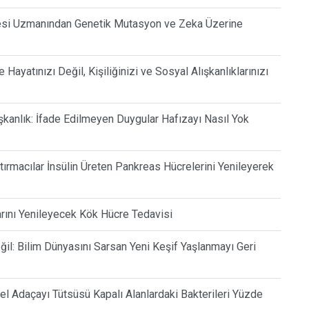
itesi Uzmanından Genetik Mutasyon ve Zeka Üzerine
Hayatınızı Değil, Kişiliğinizi ve Sosyal Alışkanlıklarınızı
şkanlık: İfade Edilmeyen Duygular Hafızayı Nasıl Yok
tırmacılar İnsülin Üreten Pankreas Hücrelerini Yenileyerek
arını Yenileyecek Kök Hücre Tedavisi
l: Bilim Dünyasını Sarsan Yeni Keşif Yaşlanmayı Geri
sel Adaçayı Tütsüsü Kapalı Alanlardaki Bakterileri Yüzde