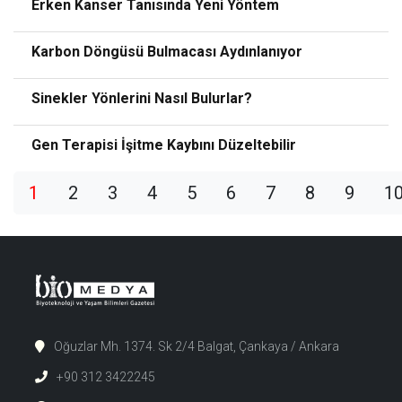
Erken Kanser Tanısında Yeni Yöntem
Karbon Döngüsü Bulmacası Aydınlanıyor
Sinekler Yönlerini Nasıl Bulurlar?
Gen Terapisi İşitme Kaybını Düzeltebilir
1
2
3
4
5
6
7
8
9
1
Oğuzlar Mh. 1374. Sk 2/4 Balgat, Çankaya / Ankara
+90 312 3422245