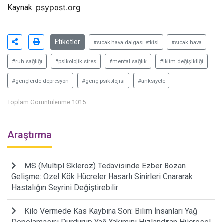
psypost.org
Kaynak:
Etiketler
#sıcak hava dalgası etkisi
#sıcak hava
#ruh sağlığı
#psikolojik stres
#mental sağlık
#iklim değişikliği
#gençlerde depresyon
#genç psikolojisi
#anksiyete
Toplam Görüntülenme 1015
Araştırma
MS (Multipl Skleroz) Tedavisinde Ezber Bozan
Gelişme: Özel Kök Hücreler Hasarlı Sinirleri Onararak
Hastalığın Seyrini Değiştirebilir
Kilo Vermede Kas Kaybına Son: Bilim İnsanları Yağ
Depolamasını Durdurup Yağ Yakımını Hızlandıran Hücresel