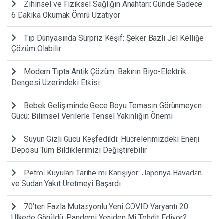
Zihinsel ve Fiziksel Sağlığın Anahtarı: Günde Sadece
6 Dakika Okumak Ömrü Uzatıyor
Tıp Dünyasında Sürpriz Keşif: Şeker Bazlı Jel Kelliğe
Çözüm Olabilir
Modern Tıpta Antik Çözüm: Bakırın Biyo-Elektrik
Dengesi Üzerindeki Etkisi
Bebek Gelişiminde Gece Boyu Temasın Görünmeyen
Gücü: Bilimsel Verilerle Tensel Yakınlığın Önemi
Suyun Gizli Gücü Keşfedildi: Hücrelerimizdeki Enerji
Deposu Tüm Bildiklerimizi Değiştirebilir
Petrol Kuyuları Tarihe mi Karışıyor: Japonya Havadan
ve Sudan Yakıt Üretmeyi Başardı
70’ten Fazla Mutasyonlu Yeni COVID Varyantı 20
Ülkede Görüldü: Pandemi Yeniden Mi Tehdit Ediyor?