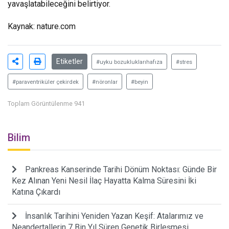
yavaşlatabileceğini belirtiyor.
Kaynak: nature.com
Etiketler
#uyku bozukluklarıhafıza
#stres
#paraventriküler çekirdek
#nöronlar
#beyin
Toplam Görüntülenme 941
Bilim
Pankreas Kanserinde Tarihi Dönüm Noktası: Günde Bir
Kez Alınan Yeni Nesil İlaç Hayatta Kalma Süresini İki
Katına Çıkardı
İnsanlık Tarihini Yeniden Yazan Keşif: Atalarımız ve
Neandertallerin 7 Bin Yıl Süren Genetik Birleşmesi