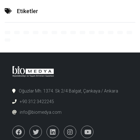
Etiketler
Oğuzlar Mh. 1374. Sk 2/4 Balgat, Çankaya / Ankara
+90 312 3422245
info@biomedya.com