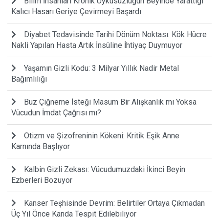
Bilim İnsanları Kronik Uykusuzluğun Beyinde Yarattığı
Kalıcı Hasarı Geriye Çevirmeyi Başardı
Diyabet Tedavisinde Tarihi Dönüm Noktası: Kök Hücre
Nakli Yapılan Hasta Artık İnsüline İhtiyaç Duymuyor
Yaşamın Gizli Kodu: 3 Milyar Yıllık Nadir Metal
Bağımlılığı
Buz Çiğneme İsteği Masum Bir Alışkanlık mı Yoksa
Vücudun İmdat Çağrısı mı?
Otizm ve Şizofreninin Kökeni: Kritik Eşik Anne
Karnında Başlıyor
Kalbin Gizli Zekası: Vücudumuzdaki İkinci Beyin
Ezberleri Bozuyor
Kanser Teşhisinde Devrim: Belirtiler Ortaya Çıkmadan
Üç Yıl Önce Kanda Tespit Edilebiliyor