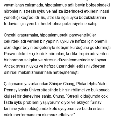
yayımlanan çalışmada, hipotalamus adlı beyin bölgesindeki
nöronların, stresin uyku ve hafıza üzerindeki etkilerini nasıl
yönettiği keşfedildi. Bu, stresle ilgili uyku bozukluklarının
tedavisi için yeni bir hedef olma potansiyeline sahip.
Önceki araştırmalar, hipotalamustaki paraventriküler
çekirdek adı verilen bir yapının, uyku ve hafıza için önemli
olan diğer beyin bölgeleriyle iletişim kurduğunu göstermişti.
Paraventriküler çekirdek nöronları, kortikotropin adı verilen
bir hormon salgılar ve stresin düzenlenmesinde rol oynar.
Ancak stresin uyku ve hafıza üzerindeki etkisini yöneten
sinirsel mekanizmalar hala netleşmemişti.
Çalışmanın yazarlarından Shinjae Chung, Philadelphia’daki
Pennsylvania Üniversitesi'nde bir sinirbilimci ve bu konuda
kişisel bir deneyime sahip. Chung, “Stresli olduğumda çok
fazla uyku problemi yaşıyorum” diyor ve ekliyor, “Sınav
tarihine yakın olduğumda kötü uyuyorum ve bu da ertesi
günki performansımı olumsuz etkiliyor.”