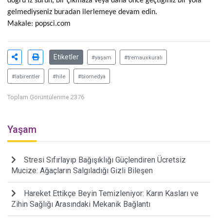
doğru iz sürün, bir çıkmaza veya daha önce geçtiğiniz bir yola
gelmediyseniz buradan ilerlemeye devam edin.
Makale:
popsci.com
Etiketler
#yaşam
#tremauxkuralı
#labirentler
#hile
#biomedya
Toplam Görüntülenme 2376
Yaşam
Stresi Sıfırlayıp Bağışıklığı Güçlendiren Ücretsiz
Mucize: Ağaçların Salgıladığı Gizli Bileşen
Hareket Ettikçe Beyin Temizleniyor: Karın Kasları ve
Zihin Sağlığı Arasındaki Mekanik Bağlantı