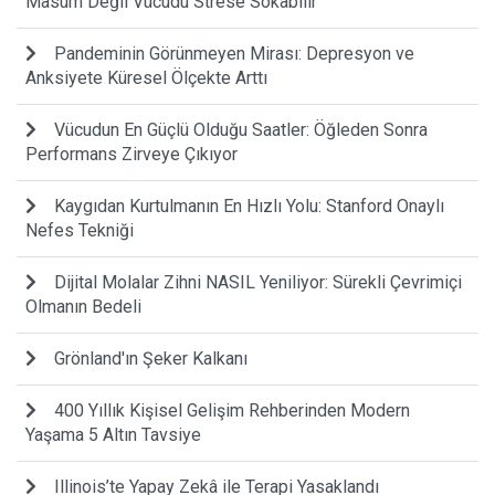
Masum Değil Vücudu Strese Sokabilir
Pandeminin Görünmeyen Mirası: Depresyon ve
Anksiyete Küresel Ölçekte Arttı
Vücudun En Güçlü Olduğu Saatler: Öğleden Sonra
Performans Zirveye Çıkıyor
Kaygıdan Kurtulmanın En Hızlı Yolu: Stanford Onaylı
Nefes Tekniği
Dijital Molalar Zihni NASIL Yeniliyor: Sürekli Çevrimiçi
Olmanın Bedeli
Grönland'ın Şeker Kalkanı
400 Yıllık Kişisel Gelişim Rehberinden Modern
Yaşama 5 Altın Tavsiye
Illinois’te Yapay Zekâ ile Terapi Yasaklandı