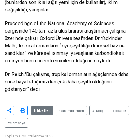
(bunlardan son ikisi sığır yemi için de kullanılır), iklim
değişikliği, yangınlar
Proceedings of the National Academy of Sciences
dergisinde 140'tan fazla uluslararası araştırmacı çalışma
üzerinde çalıştı. Oxford Üniversitesi'nden Dr Yadvinder
Malhi, tropikal ormanların ‘biyoçeşitliliğin küresel hazine
sandıkları’ ve küresel ısınmayı yavaşlatan karbondioksit
emisyonlarının önemli emicileri olduğunu söyledi.
Dr. Reich;"Bu çalışma, tropikal ormanların ağaçlarında daha
önce hayal ettiğimizden çok daha çeşitli olduğunu
gösteriyor." dedi.
Etiketler
#yasambilimleri
#ekoloji
#botanik
#biomedya
Toplam Görüntülenme 2033