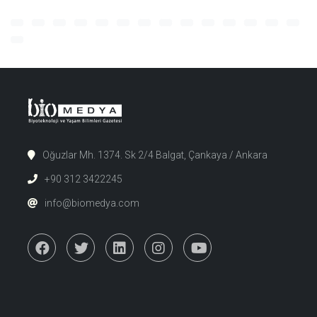
Oğuzlar Mh. 1374. Sk 2/4 Balgat, Çankaya / Ankara
+90 312 3422245
info@biomedya.com