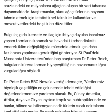
arazisindeki on milyonlarca ağaçtan oluşan bir veri tabanına
dayanmaktadır. Araştırmacılar, olası ağaç türlerinin sayısını
tahmin etmek için istatistiksel teknikler kullandılar ve
mevcut verilerdeki boşlukları düzelttiler.
Bulgular, gıda, kereste ve ilaç için ihtiyaç duyulan inanılmaz
yaşam formlarını korumak ve havadaki karbondioksiti
emerek iklim değişikliğiyle mücadele etmek için daha
fazlasının yapılması gerektiğini gösteriyor. St Paul'deki
Minnesota Üniversitesi'nden baş araştırmacı Dr Peter Reich,
bulguların küresel orman biyoçeşitliliğinin savunmasızlığını
vurguladığını söyledi.
Dr. Peter Reich BBC News'e verdiği demeçte, "Verilerimiz
biyolojik çeşitliliğin en çok nerede tehdit edildiğini
değerlendirmemize yardımcı olacak. Bu, Güney Amerika,
Afrika, Asya ve Okyanusya'nın tropik ve subtropiklerinde ve
bunlar, bilinen ve bilinmeyen nadir türlerin sıcak noktalarını
keşfettiğimiz yerler. Bu sıcak noktaları bilmek, umarım,