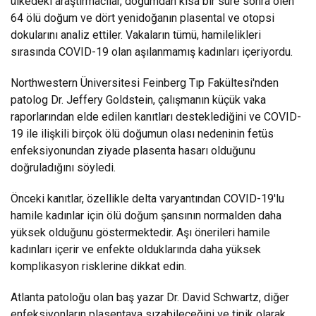
ülkedeki araştırmacılar, doğumdan kısa bir süre sonra ölen
64 ölü doğum ve dört yenidoğanın plasental ve otopsi
dokularını analiz ettiler. Vakaların tümü, hamilelikleri
sırasında COVID-19 olan aşılanmamış kadınları içeriyordu.
Northwestern Üniversitesi Feinberg Tıp Fakültesi'nden
patolog Dr. Jeffery Goldstein, çalışmanın küçük vaka
raporlarından elde edilen kanıtları desteklediğini ve COVID-
19 ile ilişkili birçok ölü doğumun olası nedeninin fetüs
enfeksiyonundan ziyade plasenta hasarı olduğunu
doğruladığını söyledi.
Önceki kanıtlar, özellikle delta varyantından COVID-19'lu
hamile kadınlar için ölü doğum şansının normalden daha
yüksek olduğunu göstermektedir. Aşı önerileri hamile
kadınları içerir ve enfekte olduklarında daha yüksek
komplikasyon risklerine dikkat edin.
Atlanta patoloğu olan baş yazar Dr. David Schwartz, diğer
enfeksiyonların plasentaya sızabileceğini ve tipik olarak