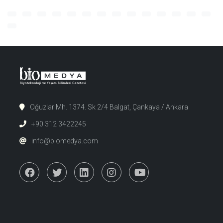
Oğuzlar Mh. 1374. Sk 2/4 Balgat, Çankaya / Ankara
+90 312 3422245
info@biomedya.com