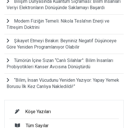
Bilişim Dünyasında Kuantum Sıçraması: Bilim İnsanları
Veriyi Elektronların Dönüşünde Saklamayı Başardı
Modern Fiziğin Temeli: Nikola Tesla’nın Enerji ve
Titreşim Doktrini
Şikayet Etmeyi Bırakın: Beyniniz Negatif Düşünceye
Göre Yeniden Programlanıyor Olabilir
Tümörün İçine Sızan “Canlı Silahlar”: Bilim İnsanları
Probiyotikleri Kanser Avcısına Dönüştürdü
“Bilim, İnsan Vücudunu Yeniden Yazıyor: Yapay Yemek
Borusu İlk Kez Canlıya Nakledildi!”
Köşe Yazıları
Tüm Sayılar