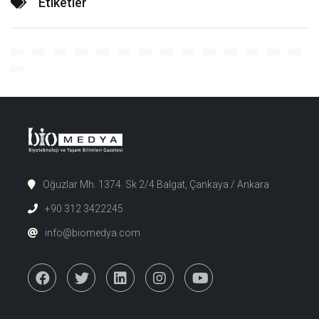
Etiketler
Oğuzlar Mh. 1374. Sk 2/4 Balgat, Çankaya / Ankara
+90 312 3422245
info@biomedya.com