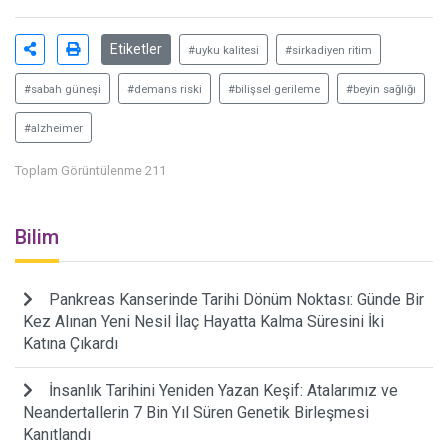
Etiketler
#uyku kalitesi
#sirkadiyen ritim
#sabah güneşi
#demans riski
#bilişsel gerileme
#beyin sağlığı
#alzheimer
Toplam Görüntülenme 211
Bilim
Pankreas Kanserinde Tarihi Dönüm Noktası: Günde Bir
Kez Alınan Yeni Nesil İlaç Hayatta Kalma Süresini İki
Katına Çıkardı
İnsanlık Tarihini Yeniden Yazan Keşif: Atalarımız ve
Neandertallerin 7 Bin Yıl Süren Genetik Birleşmesi
Kanıtlandı