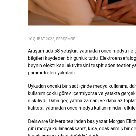
10 ŞUBAT 2022, PERŞEMBE
Araştırmada 58 yetişkin, yatmadan önce medya ile geç
bilgileri kaydeden bir günlük tuttu. Elektroensefalog
beynin elektriksel aktivitesini tespit eden testler 
parametreleri yakaladı.
Uykudan önceki bir saat içinde medya kullanımı, dah
kullanım çoklu görev içermiyorsa ve yatakta gerçekl
ilişkiliydi. Daha geç yatma zamanı ve daha az topla
kalitesi, yatmadan önce medya kullanımından etkil
Delaware Üniversitesi'nden baş yazar Morgan Elli
gibi medya kullanacaksanız, kısa, odaklanmış bir 
karşılaşmanız olası değildir” dedi.