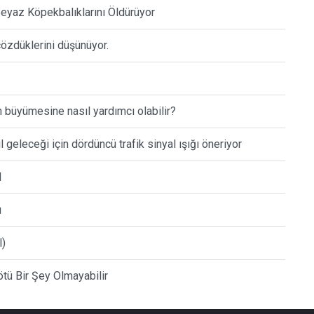
 Beyaz Köpekbalıklarını Öldürüyor
çözdüklerini düşünüyor.
 büyümesine nasıl yardımcı olabilir?
geleceği için dördüncü trafik sinyal ışığı öneriyor
I
u
l)
tü Bir Şey Olmayabilir