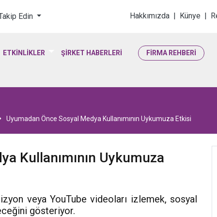
loji & Yaşam Bilimler
Hakkımızda
|
Künye
|
R
 Takip Edin
ETKİNLİKLER
ŞİRKET HABERLERİ
FİRMA REHBERİ
Uyumadan Önce Sosyal Medya Kullanımının Uykumuza Etkisi
ya Kullanımının Uykumuza
vizyon veya YouTube videoları izlemek, sosyal
eceğini gösteriyor.