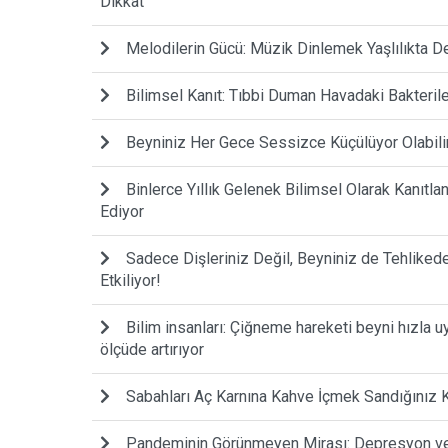
Dikkat
Melodilerin Gücü: Müzik Dinlemek Yaşlılıkta 
Bilimsel Kanıt: Tıbbi Duman Havadaki Bakteril
Beyniniz Her Gece Sessizce Küçülüyor Olabilir: 
Binlerce Yıllık Gelenek Bilimsel Olarak Kanıtl
Ediyor
Sadece Dişleriniz Değil, Beyniniz de Tehlikede:
Etkiliyor!
Bilim insanları: Çiğneme hareketi beyni hızla u
ölçüde artırıyor
Sabahları Aç Karnına Kahve İçmek Sandığınız
Pandeminin Görünmeyen Mirası: Depresyon ve 