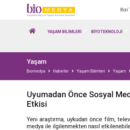
Biomedya - Biyotekno
Bizi
YAŞAM BİLİMLERİ
BİYOTEKNOLOJİ
Yaşam
Biomedya
Haberler
Yaşam Bilimleri
Yaşam
Uyumadan Önce Sosyal Med
Etkisi
Yeni araştırma, uykudan önce film, tele
medya ile ilgilenmekten nasıl etkilenebil