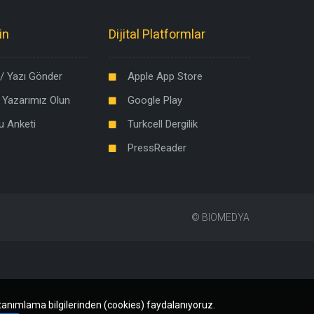
in
Dijital Platformlar
/ Yazı Gönder
Apple App Store
 Yazarımız Olun
Google Play
u Anketi
Turkcell Dergilik
PressReader
©
BIOMEDYA
 tanımlama bilgilerinden (cookies) faydalanıyoruz.