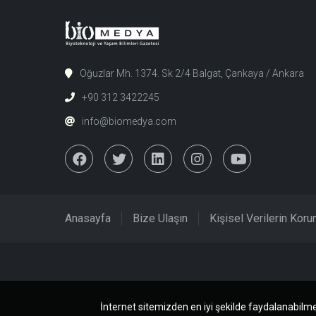
Oğuzlar Mh. 1374. Sk 2/4 Balgat, Çankaya / Ankara
+90 312 3422245
info@biomedya.com
Anasayfa
Bize Ulaşın
Kişisel Verilerin Kor
İnternet sitemizden en iyi şekilde faydalanabilme