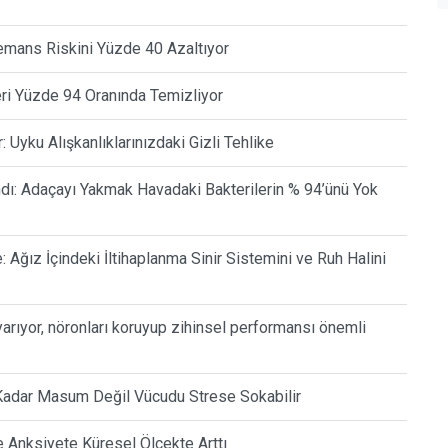
Demans Riskini Yüzde 40 Azaltıyor
eri Yüzde 94 Oranında Temizliyor
Uyku Alışkanlıklarınızdaki Gizli Tehlike
andı: Adaçayı Yakmak Havadaki Bakterilerin % 94’ünü Yok
 Ağız İçindeki İltihaplanma Sinir Sistemini ve Ruh Halini
yarıyor, nöronları koruyup zihinsel performansı önemli
 Kadar Masum Değil Vücudu Strese Sokabilir
Anksiyete Küresel Ölçekte Arttı