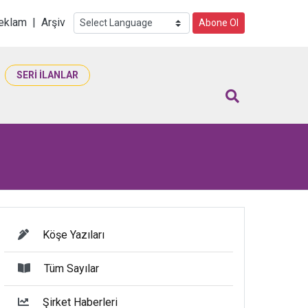
i
eklam
|
Arşiv
Abone Ol
SERİ İLANLAR
Köşe Yazıları
Tüm Sayılar
Şirket Haberleri