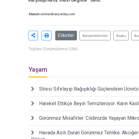
Makale:
onlinelibrary.wiley.com
Etiketler
#yasambilimleri
#uyku
#sa
Toplam Görüntülenme 2363
Yaşam
Stresi Sıfırlayıp Bağışıklığı Güçlendiren Ücrets
Hareket Ettikçe Beyin Temizleniyor: Karın Kasl
Görünmez Misafirler: Cildinizde Yaşayan Mikr
Havada Asılı Duran Görünmez Tehlike: Akciğerl