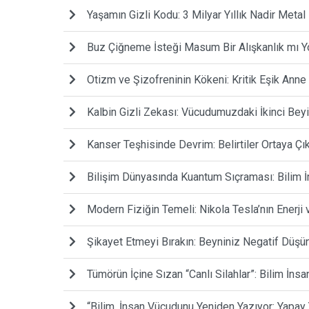
Yaşamın Gizli Kodu: 3 Milyar Yıllık Nadir Metal 
Buz Çiğneme İsteği Masum Bir Alışkanlık mı Y
Otizm ve Şizofreninin Kökeni: Kritik Eşik Anne
Kalbin Gizli Zekası: Vücudumuzdaki İkinci Bey
Kanser Teşhisinde Devrim: Belirtiler Ortaya Çı
Bilişim Dünyasında Kuantum Sıçraması: Bilim İ
Modern Fiziğin Temeli: Nikola Tesla’nın Enerji 
Şikayet Etmeyi Bırakın: Beyniniz Negatif Düşü
Tümörün İçine Sızan “Canlı Silahlar”: Bilim İns
“Bilim, İnsan Vücudunu Yeniden Yazıyor: Yapay