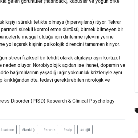
akla gelen görüntüler (flashback), kabuslar ve yoğun öfke
işiyi sürekli tetikte olmaya (hipervijilans) itiyor. Tekrar
partneri sürekli kontrol etme dürtüsü, bitmek bilmeyen bir
düşüncelerle meşgul olduğu için dinlenme işlevini yerine
 yol açarak kişinin psikolojik direncini tamamen kırıyor.
un stresi fiziksel bir tehdit olarak algılayıp aşırı kortizol
ine neden oluyor. Nörobiyolojik açıdan ise ihanet, dopamin ve
de bağımlılarının yaşadığı ağır yoksunluk krizleriyle aynı
lp kırıklığından öte, tedavi gerektirebilen nörolojik ve
tress Disorder (PISD) Research & Clinical Psychology
#sadece
#kırıklığı
#kronik
#kalp
#değil