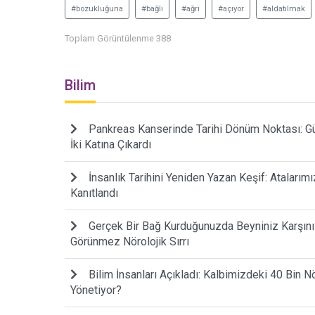
#bozukluğuna
#bağlı
#ağrı
#açıyor
#aldatılmak
Toplam Görüntülenme 388
Bilim
Pankreas Kanserinde Tarihi Dönüm Noktası: Gün
İki Katına Çıkardı
İnsanlık Tarihini Yeniden Yazan Keşif: Atalarım
Kanıtlandı
Gerçek Bir Bağ Kurduğunuzda Beyniniz Karşınız
Görünmez Nörolojik Sırrı
Bilim İnsanları Açıkladı: Kalbimizdeki 40 Bin N
Yönetiyor?