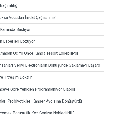
Bağımlılığı
oksa Vücudun İmdat Çağrısı mı?
 Karnında Başlıyor
in Ezberleri Bozuyor
kmadan Üç Yıl Önce Kanda Tespit Edilebiliyor
nsanları Veriyi Elektronların Dönüşünde Saklamayı Başardı
ve Titreşim Doktrini
nceye Göre Yeniden Programlanıyor Olabilir
anları Probiyotikleri Kanser Avcısına Dönüştürdü
 Yemek Borusu İlk Kez Canlıya Nakledildi!”