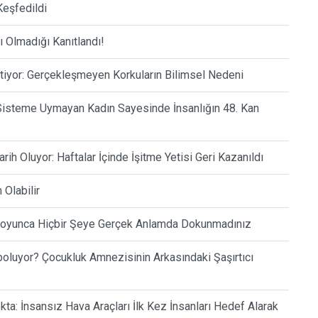
Keşfedildi
ı Olmadığı Kanıtlandı!
tiyor: Gerçekleşmeyen Korkuların Bilimsel Nedeni
r Sisteme Uymayan Kadın Sayesinde İnsanlığın 48. Kan
rih Oluyor: Haftalar İçinde İşitme Yetisi Geri Kazanıldı
 Olabilir
 Boyunca Hiçbir Şeye Gerçek Anlamda Dokunmadınız
oluyor? Çocukluk Amnezisinin Arkasındaki Şaşırtıcı
a: İnsansız Hava Araçları İlk Kez İnsanları Hedef Alarak