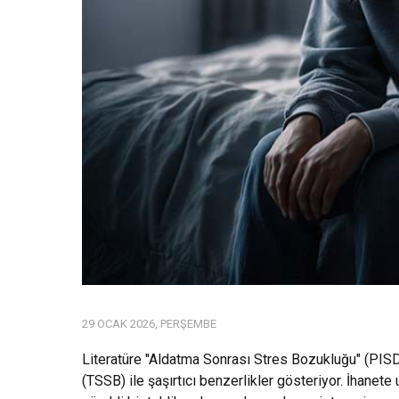
29 OCAK 2026, PERŞEMBE
Literatüre "Aldatma Sonrası Stres Bozukluğu" (PIS
(TSSB) ile şaşırtıcı benzerlikler gösteriyor. İhane