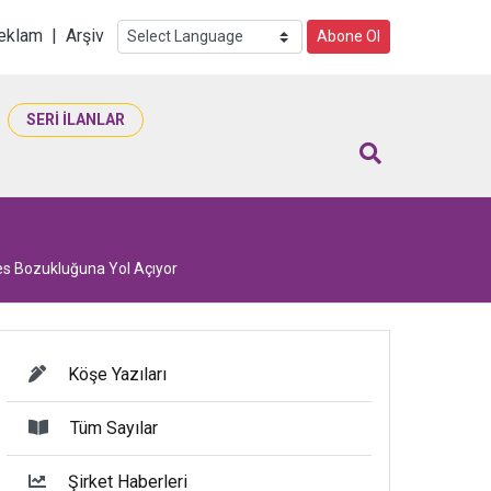
i
eklam
|
Arşiv
Abone Ol
SERİ İLANLAR
res Bozukluğuna Yol Açıyor
Köşe Yazıları
Tüm Sayılar
Şirket Haberleri