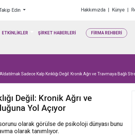
loji & Yaşam Bilimler
Hakkımızda
|
Künye
|
R
 Takip Edin
ETKİNLİKLER
ŞİRKET HABERLERİ
FİRMA REHBERİ
Aldatılmak Sadece Kalp Kırıklığı Değil: Kronik Ağrı ve Travmaya Bağlı St
ığı Değil: Kronik Ağrı ve
luğuna Yol Açıyor
i sorunu olarak görülse de psikoloji dünyası bunu
travma olarak tanımlıyor.