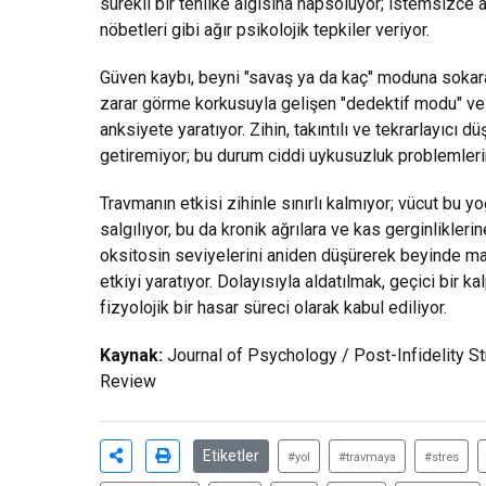
sürekli bir tehlike algısına hapsoluyor; istemsizce 
nöbetleri gibi ağır psikolojik tepkiler veriyor.
Güven kaybı, beyni "savaş ya da kaç" moduna sokarak k
zarar görme korkusuyla gelişen "dedektif modu" ve 
anksiyete yaratıyor. Zihin, takıntılı ve tekrarlayıcı 
getiremiyor; bu durum ciddi uykusuzluk problemlerine
Travmanın etkisi zihinle sınırlı kalmıyor; vücut bu yoğ
salgılıyor, bu da kronik ağrılara ve kas gerginlikler
oksitosin seviyelerini aniden düşürerek beyinde mad
etkiyi yaratıyor. Dolayısıyla aldatılmak, geçici bir ka
fizyolojik bir hasar süreci olarak kabul ediliyor.
Kaynak:
Journal of Psychology / Post-Infidelity S
Review
Etiketler
#yol
#travmaya
#stres