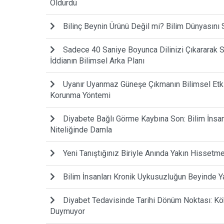
Öldürdü
Bilinç Beynin Ürünü Değil mi? Bilim Dünyasını 
Sadece 40 Saniye Boyunca Dilinizi Çıkararak S
İddianın Bilimsel Arka Planı
Uyanır Uyanmaz Güneşe Çıkmanın Bilimsel Etki
Korunma Yöntemi
Diyabete Bağlı Görme Kaybına Son: Bilim İnsanl
Niteliğinde Damla
Yeni Tanıştığınız Biriyle Anında Yakın Hissetm
Bilim İnsanları Kronik Uykusuzluğun Beyinde Ya
Diyabet Tedavisinde Tarihi Dönüm Noktası: Kök 
Duymuyor