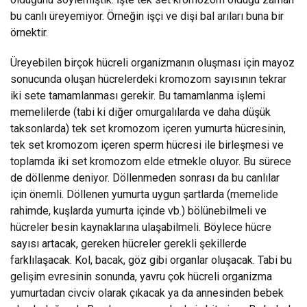
bu canlı üreyemiyor. Örneğin işçi ve dişi bal arıları buna bir
örnektir.
Üreyebilen birçok hücreli organizmanın oluşması için mayoz
sonucunda oluşan hücrelerdeki kromozom sayısının tekrar
iki sete tamamlanması gerekir. Bu tamamlanma işlemi
memelilerde (tabi ki diğer omurgalılarda ve daha düşük
taksonlarda) tek set kromozom içeren yumurta hücresinin,
tek set kromozom içeren sperm hücresi ile birleşmesi ve
toplamda iki set kromozom elde etmekle oluyor. Bu sürece
de döllenme deniyor. Döllenmeden sonrası da bu canlılar
için önemli. Döllenen yumurta uygun şartlarda (memelide
rahimde, kuşlarda yumurta içinde vb.) bölünebilmeli ve
hücreler besin kaynaklarına ulaşabilmeli. Böylece hücre
sayısı artacak, gereken hücreler gerekli şekillerde
farklılaşacak. Kol, bacak, göz gibi organlar oluşacak. Tabi bu
gelişim evresinin sonunda, yavru çok hücreli organizma
yumurtadan civciv olarak çıkacak ya da annesinden bebek