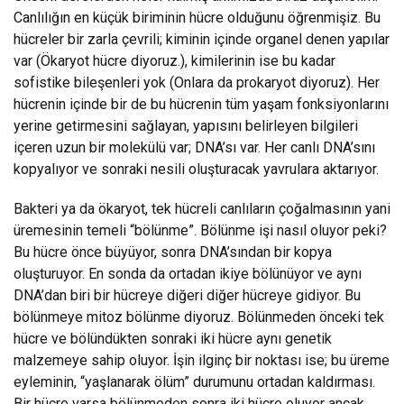
Canlılığın en küçük biriminin hücre olduğunu öğrenmişiz. Bu
hücreler bir zarla çevrili; kiminin içinde organel denen yapılar
var (Ökaryot hücre diyoruz.), kimilerinin ise bu kadar
sofistike bileşenleri yok (Onlara da prokaryot diyoruz). Her
hücrenin içinde bir de bu hücrenin tüm yaşam fonksiyonlarını
yerine getirmesini sağlayan, yapısını belirleyen bilgileri
içeren uzun bir molekülü var; DNA’sı var. Her canlı DNA’sını
kopyalıyor ve sonraki nesili oluşturacak yavrulara aktarıyor.
Bakteri ya da ökaryot, tek hücreli canlıların çoğalmasının yani
üremesinin temeli “bölünme”. Bölünme işi nasıl oluyor peki?
Bu hücre önce büyüyor, sonra DNA’sından bir kopya
oluşturuyor. En sonda da ortadan ikiye bölünüyor ve aynı
DNA’dan biri bir hücreye diğeri diğer hücreye gidiyor. Bu
bölünmeye mitoz bölünme diyoruz. Bölünmeden önceki tek
hücre ve bölündükten sonraki iki hücre aynı genetik
malzemeye sahip oluyor. İşin ilginç bir noktası ise; bu üreme
eyleminin, “yaşlanarak ölüm” durumunu ortadan kaldırması.
Bir hücre varsa bölünmeden sonra iki hücre oluyor ancak