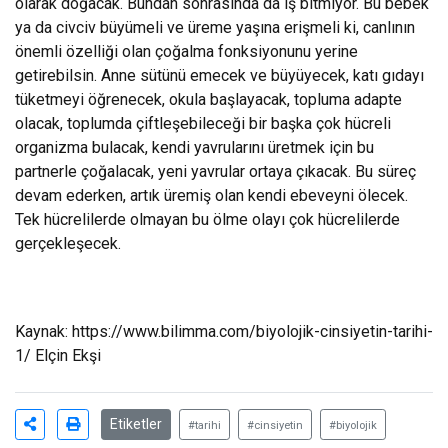
olarak doğacak. Bundan sonrasında da iş bitmiyor. Bu bebek
ya da civciv büyümeli ve üreme yaşına erişmeli ki, canlının
önemli özelliği olan çoğalma fonksiyonunu yerine
getirebilsin. Anne sütünü emecek ve büyüyecek, katı gıdayı
tüketmeyi öğrenecek, okula başlayacak, topluma adapte
olacak, toplumda çiftleşebileceği bir başka çok hücreli
organizma bulacak, kendi yavrularını üretmek için bu
partnerle çoğalacak, yeni yavrular ortaya çıkacak. Bu süreç
devam ederken, artık üremiş olan kendi ebeveyni ölecek.
Tek hücrelilerde olmayan bu ölme olayı çok hücrelilerde
gerçekleşecek.
Kaynak: https://www.bilimma.com/biyolojik-cinsiyetin-tarihi-
1/ Elçin Ekşi
Etiketler
#tarihi
#cinsiyetin
#biyolojik