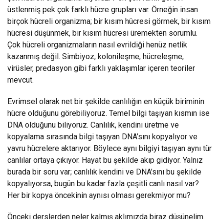
üstlenmiş pek çok farklı hücre grupları var. Örneğin insan
birçok hücreli organizma; bir kısım hücresi görmek, bir kısım
hücresi düşünmek, bir kısım hücresi üremekten sorumlu.
Çok hücreli organizmaların nasıl evrildiği henüz netlik
kazanmış değil. Simbiyoz, kolonileşme, hücreleşme,
virüsler, predasyon gibi farklı yaklaşımlar içeren teoriler
mevcut.
Evrimsel olarak net bir şekilde canlılığın en küçük biriminin
hücre olduğunu görebiliyoruz. Temel bilgi taşıyan kısmın ise
DNA olduğunu biliyoruz. Canlılık, kendini üretme ve
kopyalama sırasında bilgi taşıyan DNA’sını kopyalıyor ve
yavru hücrelere aktarıyor. Böylece aynı bilgiyi taşıyan aynı tür
canlılar ortaya çıkıyor. Hayat bu şekilde akıp gidiyor. Yalnız
burada bir soru var; canlılık kendini ve DNA’sını bu şekilde
kopyalıyorsa, bugün bu kadar fazla çeşitli canlı nasıl var?
Her bir kopya öncekinin aynısı olması gerekmiyor mu?
Önceki derslerden neler kalmış aklımızda biraz düşünelim.