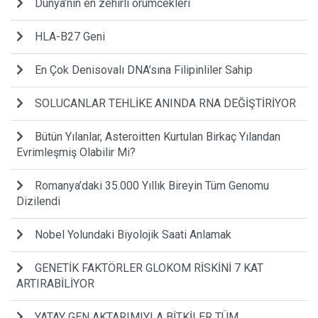
Dünya’nın en zehirli örümcekleri
HLA-B27 Geni
En Çok Denisovalı DNA’sına Filipinliler Sahip
SOLUCANLAR TEHLİKE ANINDA RNA DEĞİŞTİRİYOR
Bütün Yılanlar, Asteroitten Kurtulan Birkaç Yılandan
Evrimleşmiş Olabilir Mi?
Romanya’daki 35.000 Yıllık Bireyin Tüm Genomu
Dizilendi
Nobel Yolundaki Biyolojik Saati Anlamak
GENETİK FAKTÖRLER GLOKOM RİSKİNİ 7 KAT
ARTIRABİLİYOR
YATAY GEN AKTARIMIYLA BİTKİLER TÜM