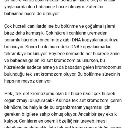
yaşlanarak ölen babaanne hücre olmuyor. Zaten bir
babaanne hücre de olmuyor.
Çok hücreli canlılarda ise bu bölünme ve çoğalma işlemi
biraz daha karmaşık. Çok hücreli canlıların üremeden
sorumlu hücreleri önce mitoz gibi DNA kopyalanarak ikiye
bölünüyor. Sonra bu iki hücredeki DNA kopyalanmadan
tekrar ikiye bölünüyor. Böylece normalde her hücrede anne
ve babadan gelen iki set kromozom bulunurken, bu
hücrelerde sadece anne ya da babadan gelen kromozomun
bulunduğu tek set kromozom oluyor. Bu bölünme sürecinin
hepsine mayoz deniyor.
Peki, tek set kromozomu olan bir hücre nasıl çok hücreli
organizmayı oluşturacak? Aslında tek set kromozom içeren
bir hücre, bu haliyle de bu organizmanın yaşaması için
gereken bilgilere sahip olmuş oluyor. Ancak bir şey eksik
kalıyor. Canlıların en önemli özelliğinin üreyebilmesi
olduğunu söylemiştik. İşte tek set kromozom olduğu zaman