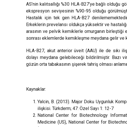
AS’nin kalıtsallığı %30 HLA-B27’ye bağlı olduğu gös
ekspresyon seviyesinin %90-95 olduğu görülmüştür
Hastalık için tek gen HLA-B27 denilememektedir.
Erkeklerin prevelansı oldukça yüksektir ve hastalığ
arasının ve pelvik kemiklerle omurganın birleştiği
sonrası eklemlerde kemikleşme meydana gelir ve ki
HLA-B27, akut anterior üveit (AAU) ile de sıkı il
dolayı meydana gelebileceği bildirilmiştir. Bazı v
gözün orta tabakasının şişerek tahriş olması anlamı
Kaynaklar:
Yalcin, B. (2013). Major Doku Uygunluk Komple
ilişkisi. Türkderm; 47: Özel Sayı 1: 12-7
National Center for Biotechnology Informat
Medicine (US), National Center for Biotechno