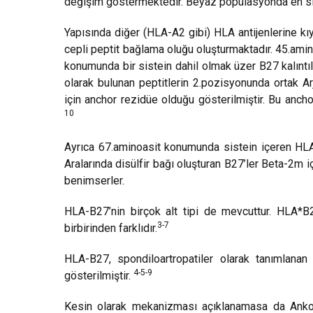
değişim göstermektedir. Beyaz popülasyonda en sık 
Yapısında diğer (HLA-A2 gibi) HLA antijenlerine kıya
cepli peptit bağlama oluğu oluşturmaktadır. 45.amin
konumunda bir sistein dahil olmak üzer B27 kalıntıla
olarak bulunan peptitlerin 2.pozisyonunda ortak Arji
için anchor rezidüe olduğu gösterilmiştir. Bu anc
10
Ayrıca 67.aminoasit konumunda sistein içeren HLA-B
Aralarında disülfir bağı oluşturan B27’ler Beta-2m
benimserler.
HLA-B27’nin birçok alt tipi de mevcuttur. HLA
3-7
birbirinden farklıdır.
HLA-B27, spondiloartropatiler olarak tanımlanan b
4-5-9
gösterilmiştir.
Kesin olarak mekanizması açıklanamasa da Ankoliz