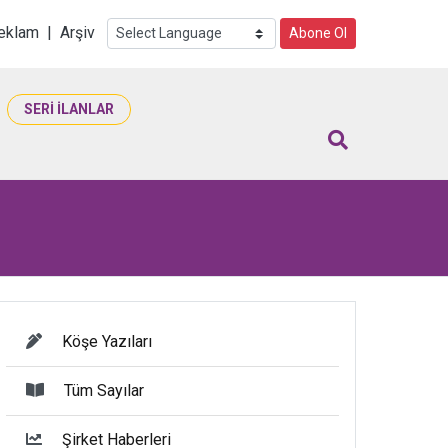
i
eklam
|
Arşiv
Abone Ol
SERİ İLANLAR
Köşe Yazıları
Tüm Sayılar
Şirket Haberleri