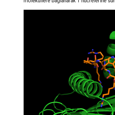
moleküllere bağlanarak T hücrelerine su