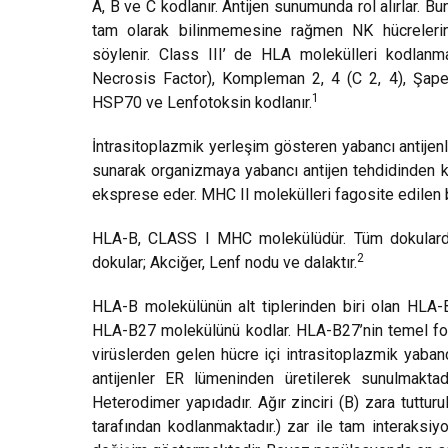
A, B ve C kodlanır. Antijen sunumunda rol alırlar. Bu
tam olarak bilinmemesine rağmen NK hücrelerinin
söylenir. Class III’ de HLA molekülleri kodla
Necrosis Factor), Kompleman 2, 4 (C 2, 4), Şaper
1
HSP70 ve Lenfotoksin kodlanır.
İntrasitoplazmik yerleşim gösteren yabancı antijen
sunarak organizmaya yabancı antijen tehdidinden 
eksprese eder. MHC II molekülleri fagosite edilen 
HLA-B, CLASS I MHC molekülüdür. Tüm dokularda
2
dokular; Akciğer, Lenf nodu ve dalaktır.
HLA-B molekülünün alt tiplerinden biri olan HLA-
HLA-B27 molekülünü kodlar. HLA-B27’nin temel fonk
virüslerden gelen hücre içi intrasitoplazmik yaban
antijenler ER lümeninden üretilerek sunulmaktadı
Heterodimer yapıdadır. Ağır zinciri (B) zara tuttur
tarafından kodlanmaktadır.) zar ile tam interaksiy