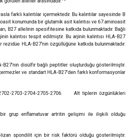
görülen alleller arasındadır.
sla farklı kalıntılar içermektedir. Bu kalıntılar sayesinde B
oasit konumunda bir glutamik asit kalıntısı ve 67.aminoasit
rı, B27 allelinin spesifitesine katkıda bulunmaktadır. Bağlı
nin kalıntısı tespit edilmiştir. Bu arjinin kalıntısı HLA-B27
hor rezidüe HLA-B27’nin özgüllüğüne katkıda bulunmaktadır.
27’nin disülfir bağlı peptitler oluşturduğu gösterilmiştir.
 içermezler ve standart HLA-B27’den farklı konformasyonlar
*B2702-2703-2704-2705-2706.
Alt tiplerin özgünlükleri
ir grup enflamatuvar artritin gelişimi ile ilişkili olduğu
an spondilit için bir risk faktörü olduğu gösterilmiştir.