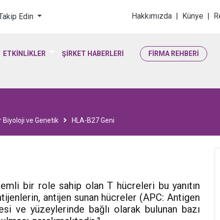
loji & Yaşam Bilimler
Hakkımızda
|
Künye
|
R
 Takip Edin
ETKİNLİKLER
ŞİRKET HABERLERİ
FİRMA REHBERİ
 Biyoloji ve Genetik
HLA-B27 Geni
emli bir role sahip olan T hücreleri bu yanıtın
ntijenlerin, antijen sunan hücreler (APC: Antigen
mesi ve yüzeylerinde bağlı olarak bulunan bazı