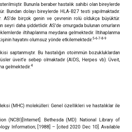
terilmiştir. Bununla beraber hastalık sahibi olan bireylerde
. Bundan dolayı bireylerde HLA-B27 testi yapılmaktadır.
 AS’de birçok genin ve çevrenin rolü oldukça büyüktür.
ın seyri daha şiddetlidir. AS’de omurgada bulunan omurların
 eklemlerde iltihaplanma meydana gelmektedir. İltihaplanma
5-6-7-8-9
şinin hayatını olumsuz yönde etkilemektedir.
işkisi saptanmıştır. Bu hastalığın otoimmün bozukluklardan
irüsler üveit’e sebep olmaktadır (AIDS, Herpes vb). Üveit,
4
na gelmektedir.
ksi (MHC) molekülleri: Genel özellikleri ve hastalıklar ile
ion (NCBI)[Internet]. Bethesda (MD): National Library of
logy Information; [1988] – [cited 20
20 Dec 10
]. Available