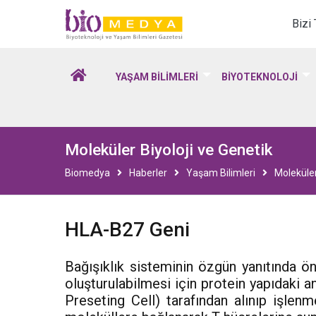
Biomedya - Biyotekno
Bizi
YAŞAM BİLİMLERİ
BİYOTEKNOLOJİ
Moleküler Biyoloji ve Genetik
Biomedya
Haberler
Yaşam Bilimleri
Moleküler
HLA-B27 Geni
Bağışıklık sisteminin özgün yanıtında ön
oluşturulabilmesi için protein yapıdaki a
Preseting Cell) tarafından alınıp işlen