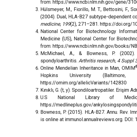
from:
https://www.ncbi.nlm.nih.gov/gene/310
Hülsmeyer, M., Fiorillo, M. T., Bettosini, F., S
(2004). Dual, HLA-B27 subtype-dependent co
medicine
,
199
(2), 271–281.
https://doi.org/
National Center for Biotechnology Informat
Medicine (US), National Center for Biotechno
from:
https://www.ncbi.nlm.nih.gov/books/
McMichael, A., & Bowness, P. (2002). 
spondyloarthritis.
Arthritis research
,
4 Suppl 
Online Mendelian Inheritance in Man, OMIM
Hopkins University (Baltimo
https://omim.org/allelicVariants/142830
Kınıklı, G. (t, y). Spondiloartropatiler. Erişim A
U.S National Library of Medicin
https://medlineplus.gov/ankylosingspondylit
Bowness, P. (2015). HLA-B27.
Annu. Rev. I
is online at immunol.annualreviews.org
. DOI: