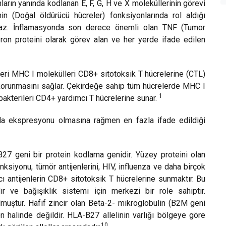
nların yanında kodlanan E, F, G, H ve X moleküllerinin görevi
 (Doğal öldürücü hücreler) fonksiyonlarında rol aldığı
nmaz. İnflamasyonda son derece önemli olan TNF (Tumor
on proteini olarak görev alan ve her yerde ifade edilen
leri MHC I molekülleri CD8+ sitotoksik T hücrelerine (CTL)
korunmasını sağlar. Çekirdeğe sahip tüm hücrelerde MHC I
1
bakterileri CD4+ yardımcı T hücrelerine sunar.
 ekspresyonu olmasına rağmen en fazla ifade edildiği
B27 geni bir protein kodlama genidir. Yüzey proteini olan
siyonu, tümör antijenlerini, HIV, influenza ve daha birçok
cı antijenlerin CD8+ sitotoksik T hücrelerine sunmaktır. Bu
r ve bağışıklık sistemi için merkezi bir role sahiptir.
ulmuştur. Hafif zincir olan Beta-2- mikroglobulin (B2M geni
on halinde değildir. HLA-B27 allelinin varlığı bölgeye göre
10