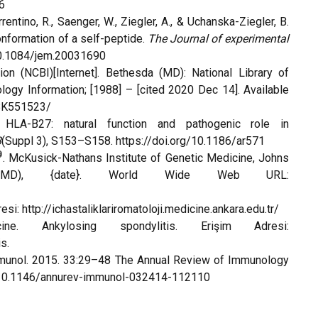
6
orrentino, R., Saenger, W., Ziegler, A., & Uchanska-Ziegler, B.
nformation of a self-peptide.
The Journal of experimental
10.1084/jem.20031690
ion (NCBI)[Internet]. Bethesda (MD): National Library of
logy Information; [1988] – [cited 20
20 Dec 14
]. Available
NBK551523/
HLA-B27: natural function and pathogenic role in
3
(Suppl 3), S153–S158.
https://doi.org/10.1186/ar571
®
. McKusick-Nathans Institute of Genetic Medicine, Johns
re, MD), {date}. World Wide Web URL:
dresi:
http://ichastaliklariromatoloji.medicine.ankara.edu.tr/
e. Ankylosing spondylitis. Erişim Adresi:
is
.
mmunol. 2015. 33:29–48 The Annual Review of Immunology
 10.1146/annurev-immunol-032414-112110