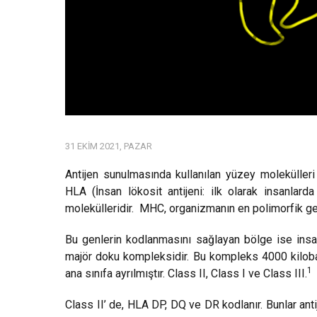
31 EKIM 2021, PAZAR
Antijen sunulmasında kullanılan yüzey moleküller
HLA (İnsan lökosit antijeni: ilk olarak insanlarda 
molekülleridir.
MHC, organizmanın en polimorfik gen
Bu genlerin kodlanmasını sağlayan bölge ise in
majör doku kompleksidir. Bu kompleks 4000 kiloba
1
ana sınıfa ayrılmıştır. Class II, Class I ve Class III.
Class II’ de, HLA DP, DQ ve DR kodlanır. Bunlar ant