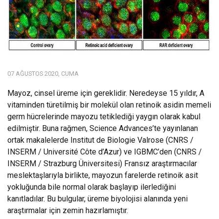
07 AĞUSTOS 2020, CUMA
Mayoz, cinsel üreme için gereklidir. Neredeyse 15 yıldır, A
vitaminden türetilmiş bir molekül olan retinoik asidin memeli
germ hücrelerinde mayozu tetiklediği yaygın olarak kabul
edilmiştir. Buna rağmen, Science Advances’te yayınlanan
ortak makalelerde Institut de Biologie Valrose (CNRS /
INSERM / Université Côte d’Azur) ve IGBMC’den (CNRS /
INSERM / Strazburg Üniversitesi) Fransız araştırmacılar
meslektaşlarıyla birlikte, mayozun farelerde retinoik asit
yokluğunda bile normal olarak başlayıp ilerlediğini
kanıtladılar. Bu bulgular, üreme biyolojisi alanında yeni
araştırmalar için zemin hazırlamıştır.