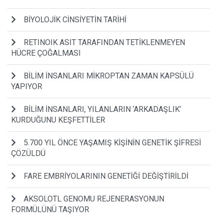
BİYOLOJİK CİNSİYETİN TARİHİ
RETINOIK ASIT TARAFINDAN TETİKLENMEYEN
HÜCRE ÇOĞALMASI
BİLİM İNSANLARI MİKROPTAN ZAMAN KAPSÜLÜ
YAPIYOR
BİLİM İNSANLARI, YILANLARIN ‘ARKADAŞLIK’
KURDUĞUNU KEŞFETTİLER
5.700 YIL ÖNCE YAŞAMIŞ KİŞİNİN GENETİK ŞİFRESİ
ÇÖZÜLDÜ
FARE EMBRİYOLARININ GENETİĞİ DEĞİŞTİRİLDİ
AKSOLOTL GENOMU REJENERASYONUN
FORMÜLÜNÜ TAŞIYOR