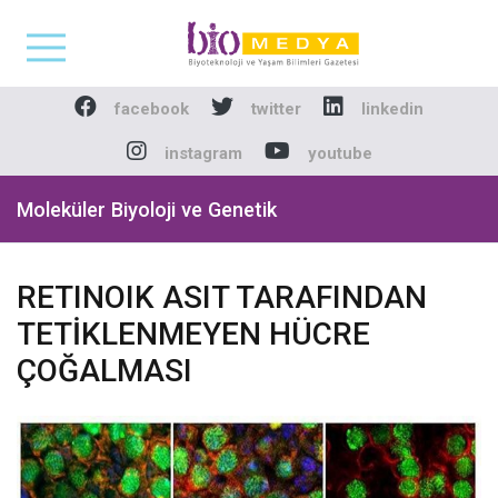
Biomedya - Biyotekno
facebook
twitter
linkedin
instagram
youtube
Moleküler Biyoloji ve Genetik
RETINOIK ASIT TARAFINDAN
TETİKLENMEYEN HÜCRE
ÇOĞALMASI