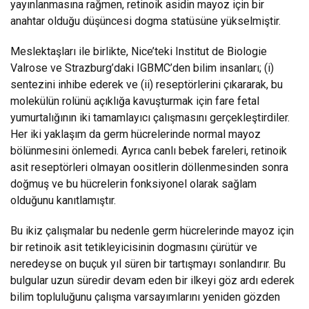
yayınlanmasına rağmen, retinoik asidin mayoz için bir
anahtar olduğu düşüncesi dogma statüsüne yükselmiştir.
Meslektaşları ile birlikte, Nice’teki Institut de Biologie
Valrose ve Strazburg’daki IGBMC’den bilim insanları; (i)
sentezini inhibe ederek ve (ii) reseptörlerini çıkararak, bu
molekülün rolünü açıklığa kavuşturmak için fare fetal
yumurtalığının iki tamamlayıcı çalışmasını gerçekleştirdiler.
Her iki yaklaşım da germ hücrelerinde normal mayoz
bölünmesini önlemedi. Ayrıca canlı bebek fareleri, retinoik
asit reseptörleri olmayan oositlerin döllenmesinden sonra
doğmuş ve bu hücrelerin fonksiyonel olarak sağlam
olduğunu kanıtlamıştır.
Bu ikiz çalışmalar bu nedenle germ hücrelerinde mayoz için
bir retinoik asit tetikleyicisinin dogmasını çürütür ve
neredeyse on buçuk yıl süren bir tartışmayı sonlandırır. Bu
bulgular uzun süredir devam eden bir ilkeyi göz ardı ederek
bilim topluluğunu çalışma varsayımlarını yeniden gözden