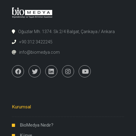
Oğuzlar Mh. 1374. Sk 2/4 Balgat, Çankaya / Ankara
+90 312 3422245
info@biomedya.com
Kurumsal
BioMedya Nedir?
Künye