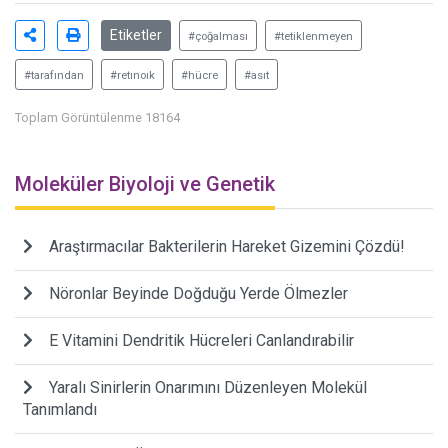
Etiketler
#çoğalması
#tetiklenmeyen
#tarafından
#retınoık
#hücre
#asıt
Toplam Görüntülenme 18164
Moleküler Biyoloji ve Genetik
Araştırmacılar Bakterilerin Hareket Gizemini Çözdü!
Nöronlar Beyinde Doğduğu Yerde Ölmezler
E Vitamini Dendritik Hücreleri Canlandırabilir
Yaralı Sinirlerin Onarımını Düzenleyen Molekül
Tanımlandı