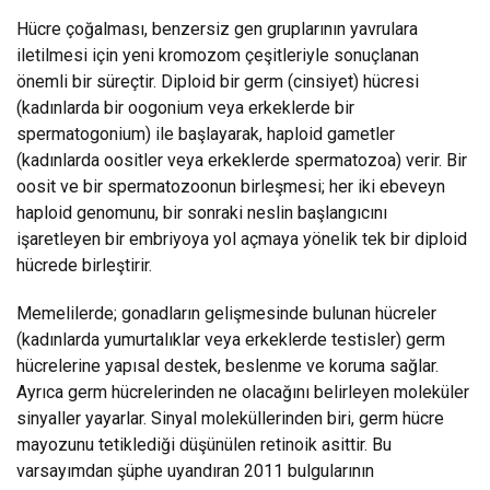
Hücre çoğalması, benzersiz gen gruplarının yavrulara
iletilmesi için yeni kromozom çeşitleriyle sonuçlanan
önemli bir süreçtir. Diploid bir germ (cinsiyet) hücresi
(kadınlarda bir oogonium veya erkeklerde bir
spermatogonium) ile başlayarak, haploid gametler
(kadınlarda oositler veya erkeklerde spermatozoa) verir. Bir
oosit ve bir spermatozoonun birleşmesi; her iki ebeveyn
haploid genomunu, bir sonraki neslin başlangıcını
işaretleyen bir embriyoya yol açmaya yönelik tek bir diploid
hücrede birleştirir.
Memelilerde; gonadların gelişmesinde bulunan hücreler
(kadınlarda yumurtalıklar veya erkeklerde testisler) germ
hücrelerine yapısal destek, beslenme ve koruma sağlar.
Ayrıca germ hücrelerinden ne olacağını belirleyen moleküler
sinyaller yayarlar. Sinyal moleküllerinden biri, germ hücre
mayozunu tetiklediği düşünülen retinoik asittir. Bu
varsayımdan şüphe uyandıran 2011 bulgularının