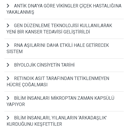
ANTİK DNA’YA GÖRE VİKİNGLER ÇİÇEK HASTALIĞINA
YAKALANMIŞ
GEN DÜZENLEME TEKNOLOJİSİ KULLANILARAK
YENİ BİR KANSER TEDAVİSİ GELİŞTİRİLDİ
RNA AŞILARINI DAHA ETKİLİ HALE GETİRECEK
SİSTEM
BİYOLOJİK CİNSİYETİN TARİHİ
RETINOIK ASIT TARAFINDAN TETİKLENMEYEN
HÜCRE ÇOĞALMASI
BİLİM İNSANLARI MİKROPTAN ZAMAN KAPSÜLÜ
YAPIYOR
BİLİM İNSANLARI, YILANLARIN ‘ARKADAŞLIK’
KURDUĞUNU KEŞFETTİLER