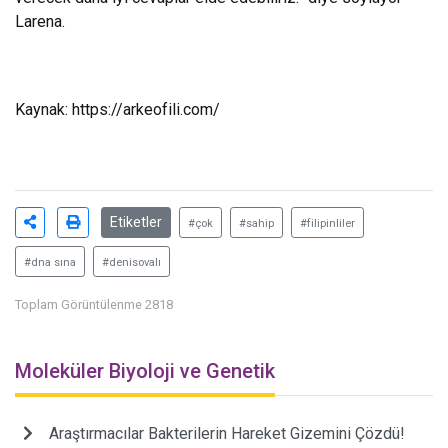
Larena.
Kaynak:
https://arkeofili.com/
Etiketler
#çok
#sahip
#filipinliler
#dna sına
#denisovalı
Toplam Görüntülenme 2818
Moleküler Biyoloji ve Genetik
Araştırmacılar Bakterilerin Hareket Gizemini Çözdü!