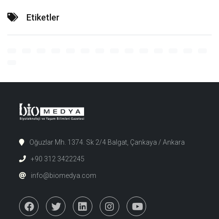
Etiketler
Oğuzlar Mh. 1374. Sk 2/4 Balgat, Çankaya / Ankara
+90 312 3422245
info@biomedya.com