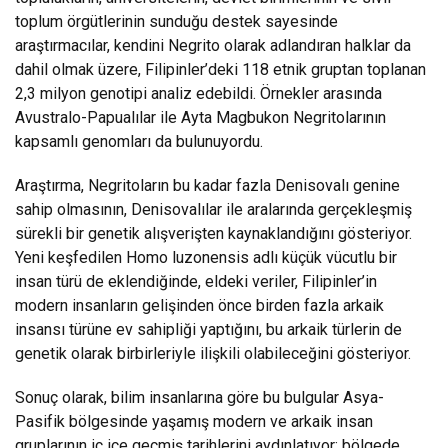
toplum örgütlerinin sunduğu destek sayesinde
araştırmacılar, kendini Negrito olarak adlandıran halklar da
dahil olmak üzere, Filipinler’deki 118 etnik gruptan toplanan
2,3 milyon genotipi analiz edebildi. Örnekler arasında
Avustralo-Papualılar ile Ayta Magbukon Negritolarının
kapsamlı genomları da bulunuyordu.
Araştırma, Negritoların bu kadar fazla Denisovalı genine
sahip olmasının, Denisovalılar ile aralarında gerçekleşmiş
sürekli bir genetik alışverişten kaynaklandığını gösteriyor.
Yeni keşfedilen Homo luzonensis adlı küçük vücutlu bir
insan türü de eklendiğinde, eldeki veriler, Filipinler’in
modern insanların gelişinden önce birden fazla arkaik
insansı türüne ev sahipliği yaptığını, bu arkaik türlerin de
genetik olarak birbirleriyle ilişkili olabileceğini gösteriyor.
Sonuç olarak, bilim insanlarına göre bu bulgular Asya-
Pasifik bölgesinde yaşamış modern ve arkaik insan
gruplarının iç içe geçmiş tarihlerini aydınlatıyor; bölgede