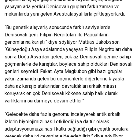
yaşayan ada yerlisi Denisovalı grupları farklı zaman ve
mekanlarda yeni gelen Avustralasyalılarla çiftleşiyorlardı.
“Bu genetik alışveriş sonucunda farklı seviyelerde
Denisovalı geni, Filipin Negritoları ile Papualıların
genomlarına karıştı.” diye söylüyor Mattias Jakobsson.
“Güneydoğu Asya adalarında yaşayan Filipin Negritoları daha
sonra Doğu Asya’dan gelen, çok az Denisovalı genine sahip
göçmenlerle de karıştılar; böylece sahip oldukları Denisovalı
genleri seyreldi. Fakat, Ayta Magkubon gibi bazı gruplar
yakın zamanda gelen bu göçmenlerle diğerlerine kıyasla
daha az karışıp atalarından devraldıkları arkaik mirası
koruyarak en çok Denisovalı kökene sahip halk olarak
varlıklarını sürdürmeye devam ettiler.”
“Gelecekte daha fazla genomu inceleyerek antik arkaik
izlerin biyolojimizi nasıl etkilediği ya da tür olarak
adaptasyonumuza nasıl katkı sağladığı gibi çeşitli sorulara
verecek daha iyi cevaplar elde edebiliriz.” diye söylüyor