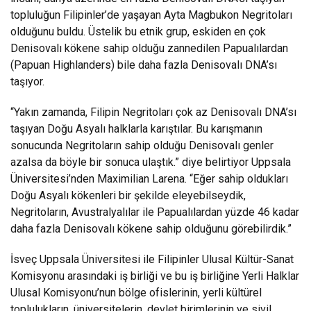
topluluğun Filipinler’de yaşayan Ayta Magbukon Negritoları
olduğunu buldu. Üstelik bu etnik grup, eskiden en çok
Denisovalı kökene sahip olduğu zannedilen Papualılardan
(Papuan Highlanders) bile daha fazla Denisovalı DNA’sı
taşıyor.
“Yakın zamanda, Filipin Negritoları çok az Denisovalı DNA’sı
taşıyan Doğu Asyalı halklarla karıştılar. Bu karışmanın
sonucunda Negritoların sahip olduğu Denisovalı genler
azalsa da böyle bir sonuca ulaştık.” diye belirtiyor Uppsala
Üniversitesi’nden Maximilian Larena. “Eğer sahip oldukları
Doğu Asyalı kökenleri bir şekilde eleyebilseydik,
Negritoların, Avustralyalılar ile Papualılardan yüzde 46 kadar
daha fazla Denisovalı kökene sahip olduğunu görebilirdik.”
İsveç Uppsala Üniversitesi ile Filipinler Ulusal Kültür-Sanat
Komisyonu arasındaki iş birliği ve bu iş birliğine Yerli Halklar
Ulusal Komisyonu’nun bölge ofislerinin, yerli kültürel
toplulukların, üniversitelerin, devlet birimlerinin ve sivil