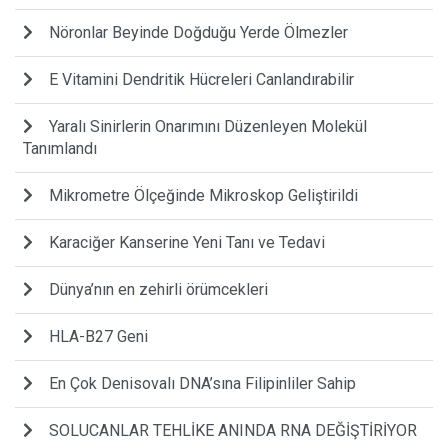
Nöronlar Beyinde Doğduğu Yerde Ölmezler
E Vitamini Dendritik Hücreleri Canlandırabilir
Yaralı Sinirlerin Onarımını Düzenleyen Molekül
Tanımlandı
Mikrometre Ölçeğinde Mikroskop Geliştirildi
Karaciğer Kanserine Yeni Tanı ve Tedavi
Dünya’nın en zehirli örümcekleri
HLA-B27 Geni
En Çok Denisovalı DNA’sına Filipinliler Sahip
SOLUCANLAR TEHLİKE ANINDA RNA DEĞİŞTİRİYOR