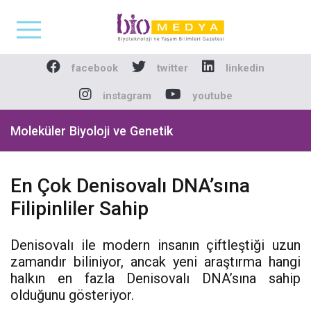
Biomedya - Biyotekno
facebook
twitter
linkedin
instagram
youtube
Moleküler Biyoloji ve Genetik
En Çok Denisovalı DNA’sına
Filipinliler Sahip
Denisovalı ile modern insanın çiftleştiği uzun
zamandır biliniyor, ancak yeni araştırma hangi
halkın en fazla Denisovalı DNA’sına sahip
olduğunu gösteriyor.