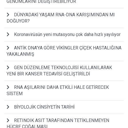
GENOMLARINI DEĞİŞTİREBİLİYOR
DÜNYADAKİ YAŞAM RNA-DNA KARIŞIMINDAN MI
DOĞUYOR?
Koronavirüsün yeni mutasyonu çok daha hızlı yayılıyor
ANTİK DNA’YA GÖRE VİKİNGLER ÇİÇEK HASTALIĞINA
YAKALANMIŞ
GEN DÜZENLEME TEKNOLOJİSİ KULLANILARAK
YENİ BİR KANSER TEDAVİSİ GELİŞTİRİLDİ
RNA AŞILARINI DAHA ETKİLİ HALE GETİRECEK
SİSTEM
BİYOLOJİK CİNSİYETİN TARİHİ
RETINOIK ASIT TARAFINDAN TETİKLENMEYEN
HÜCRE ÇOĞALMASI