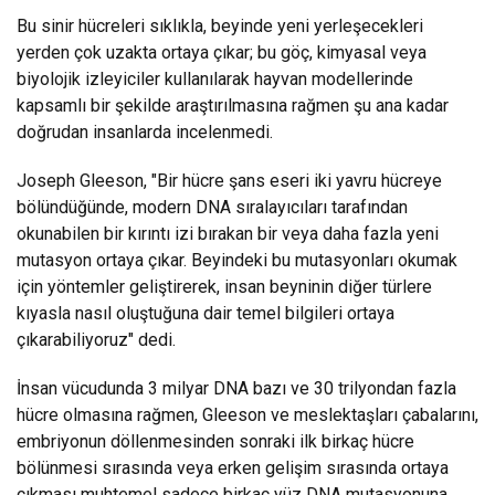
Bu sinir hücreleri sıklıkla, beyinde yeni yerleşecekleri
yerden çok uzakta ortaya çıkar; bu göç, kimyasal veya
biyolojik izleyiciler kullanılarak hayvan modellerinde
kapsamlı bir şekilde araştırılmasına rağmen şu ana kadar
doğrudan insanlarda incelenmedi.
Joseph Gleeson, "Bir hücre şans eseri iki yavru hücreye
bölündüğünde, modern DNA sıralayıcıları tarafından
okunabilen bir kırıntı izi bırakan bir veya daha fazla yeni
mutasyon ortaya çıkar. Beyindeki bu mutasyonları okumak
için yöntemler geliştirerek, insan beyninin diğer türlere
kıyasla nasıl oluştuğuna dair temel bilgileri ortaya
çıkarabiliyoruz" dedi.
İnsan vücudunda 3 milyar DNA bazı ve 30 trilyondan fazla
hücre olmasına rağmen, Gleeson ve meslektaşları çabalarını,
embriyonun döllenmesinden sonraki ilk birkaç hücre
bölünmesi sırasında veya erken gelişim sırasında ortaya
çıkması muhtemel sadece birkaç yüz DNA mutasyonuna