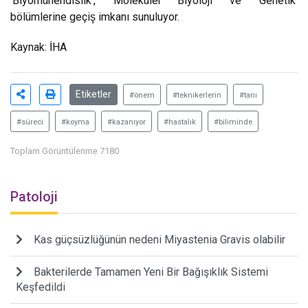
‘Biyomühendislik’, ‘Moleküler Biyoloji’ ve ‘Genetik’
bölümlerine geçiş imkanı sunuluyor.
Kaynak: İHA
Etiketler
#önem
#teknikerlerin
#tanı
#süreci
#koyma
#kazanıyor
#hastalık
#biliminde
Toplam Görüntülenme 7180
Patoloji
Kas güçsüzlüğünün nedeni Miyastenia Gravis olabilir
Bakterilerde Tamamen Yeni Bir Bağışıklık Sistemi
Keşfedildi