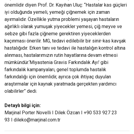
önemlidir diyen Prof. Dr. Kayıhan Uluç: “Hastalar kas güçleri
iyi olduğunda yemeli, yemeği çiğnemek için zaman
ayırmalıdır. Özellikle yutma problemi yaşayan hastaların
ağırlıklı olarak yumuşak yiyecekler yemesi, çiğ meyve ve
sebze gibi fazla çiğneme gerektiren yiyeceklerden
kaçınması önerilir. MG, tedavi edilebilir bir sinir-kas kavşak
hastalığıdır. Erken tanı ve tedavi ile hastalığın kontrol altına
alınması, hastalarımızın rutin hayatlarına devam etmesi
mümkündür.‘Miyastenia Gravis Farkındalık Ayı' gibi
farkındalık kampanyaları, genel toplumda hastalık
farkındalığı için önemlidir, ayrıca çok ihtiyaç duyulan
araştırmalar için kaynak yaratmada gerçekten yardımcı
olabilirler” dedi.
Detaylı bilgi için:
Marjinal Porter Novelli I Dilek Özcan I +90 533 927 23
93 I
dileko@marjinal.com.tr