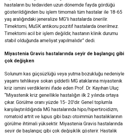
hastaların bu tedaviden uzun dönemde fayda gördüğü
gösterildiğinden bu işlem timomalı tüm hastalar ile 18-65
yaş aralığındaki jeneralize MG'li hastalarda önerilir.
Timektomi, MuSK antikoru pozitif hastalarda önerilmez.
Timektomi acil bir işlem değildir, hastanın klinik durumu
stabil olduğunda ameliyat yapılmalıdır” dedi.
Miyastenia Gravis hastalarında seyir de başlangıç gibi
çok değişken
Solunum kas güçsüzlüğü veya yutma bozukluğu nedeniyle
yaşamı tehlikeye sokan şiddetli MG ataklarına miyastenik
kriz ismini verdiklerini ifade eden Prof. Dr. Kayıhan Uluç:
“Miyastenik kriz genellikle hastalığın ilk 2 yılında ortaya
çıkar. Görülme oranı yüzde 15- 20'dir. Genel toplumla
karşılaştırıldığında MG hastalarında hipo/hipertiroidizm,
romatoid artrit ve lupus gibi bazı otoimmün hastalıklarının
görülme ihtimali yüksektir. Miyastenia Gravis hastalarında
seyir de başlangıç gibi çok değişiklik gösterir. Hastalık