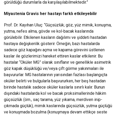
görüldüğü durumlarla da karşılaşılabilmektedir.”
Miyastenia Gravis her hastayı farklı etkileyebilir
Prof. Dr. Kayıhan Uluç: “Güçsüzlük; göz, yüz mimik, konuşma,
yutma, nefes alma, gövde ve kol-bacak kaslarında
görülebilir. Etkilenen kasların dağılımı ve şiddeti hastadan
hastaya değişkenlik gösterir. Örneğin, bazı hastalarda
sadece göz kapağını açma ve kapama görevini üstlenen
kaslar ile gözlerimizi hareket ettiren kaslar etkilenir. Bu
hastalar “Oküler MG” olarak sınıflanır ve genellikle asimetrik
göz kapak düşüklüğü ve/veya çift görme yakınmaları ile
başvururlar. MG hastalarının yarısından fazlası başlangıçta
oküler belirti ve bulgularla başvururken, her beş hastadan
birinde hastalık sadece oküler kaslarla sınırlı kalır. Bunun
dışındaki hastalarda kol ve bacak proksimallerinde hâkim
güçsüzlük (örn., saç tarama, yüz yıkama, merdiven inip-
çıkmada güçlük), mimik kaslarında güçsüzlük, yutma güçlüğü
ve konuşmada bozulma (konuşmaya devam ettikçe seste