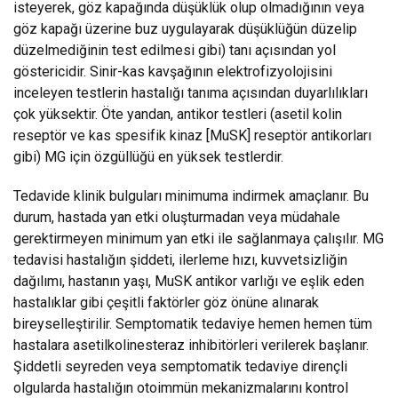
isteyerek, göz kapağında düşüklük olup olmadığının veya
göz kapağı üzerine buz uygulayarak düşüklüğün düzelip
düzelmediğinin test edilmesi gibi) tanı açısından yol
göstericidir. Sinir-kas kavşağının elektrofizyolojisini
inceleyen testlerin hastalığı tanıma açısından duyarlılıkları
çok yüksektir. Öte yandan, antikor testleri (asetil kolin
reseptör ve kas spesifik kinaz [MuSK] reseptör antikorları
gibi) MG için özgüllüğü en yüksek testlerdir.
Tedavide klinik bulguları minimuma indirmek amaçlanır. Bu
durum, hastada yan etki oluşturmadan veya müdahale
gerektirmeyen minimum yan etki ile sağlanmaya çalışılır. MG
tedavisi hastalığın şiddeti, ilerleme hızı, kuvvetsizliğin
dağılımı, hastanın yaşı, MuSK antikor varlığı ve eşlik eden
hastalıklar gibi çeşitli faktörler göz önüne alınarak
bireyselleştirilir. Semptomatik tedaviye hemen hemen tüm
hastalara asetilkolinesteraz inhibitörleri verilerek başlanır.
Şiddetli seyreden veya semptomatik tedaviye dirençli
olgularda hastalığın otoimmün mekanizmalarını kontrol