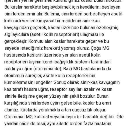
işlevleri yerine getirmek kullandığımız kaslar bulunmaktadır.
Bu kaslar harekete başlayabilmek için kendilerini besleyen
sinirlerden emir alır. Bu emir, sinirlerden serbestleşen asetil
kolin adı verilen kimyasal bir maddenin sinir-kas
kavşağından geçerek, kaslar üzerinde bulunan özelleşmiş
algılayıcılara (asetil kolin reseptörleri) ulaşması ile
gerçekleşir. Komutu alan kaslar harekete geçer ve bu
sayede istediğimiz hareketi yapmış oluruz. Çoğu MG
hastasında kasların üzerinde yer alan asetil kolin
reseptörleri kişinin kendi bağışıklık sistemi tarafından
saldırıya uğrar (otoimmünite). Bazı MG hastalarında da
otoimmün süreçler, asetil kolin reseptörlerinin
kümelenmesini engeller. Sonuç olarak sinir-kas kavşağının
kas tarafı hasara uğrar, reseptör sayıları azalır ve kasın
sinirle iletişime geçen yüzeyinin şekli bozulur. Bunun
karşılığında sinirlerden uyarı gelse bile, kaslar bu emri
alamaz, kaslarda yorulmakla artan güçsüzlük oluşur.
Otoimmün MG, kalıtsal veya bulaşıcı bir hastalık değildir. Öte
yandan nadir de olsa, aynı ailede birden fazla hastanın