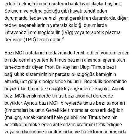
edebilmek için immün sistemi baskılayıcı ilaçlar başlanır.
Solunum ve yutma güçlüğü gibi hayatı tehdit eden
durumlarda, tedaviye hızlı yanıt gerektiren durumlarda, diğer
tedavi seçeneklerinin yetersiz kaldığı durumlarda
intravenöz immünoglobulin (IVIg) veya terapötik plazma
değişimi (TPD) tercih edilir. “
Bazı MG hastalarının tedavisinde tercih edilen yöntemlerden
biri de cerrahi yöntemle timus bezinin alınması işlemi olan
timektomidir diyen Prof. Dr. Kayıhan Uluç: “Timus bezi
bağışıklık sisteminin bir parçası olup göğüs kemiğinin
altında, üst göğüs bölgesinde bulunur. Bebeklik döneminde
büyük olan timus bezi sağlıklı yetişkinlerde küçülür. Ancak
bazı MG'li erişkinlerde timus bezi anormal derecede
büyüktür. Ayrıca, bazı MG'li bireylerde timus bezi tümörleri
(timomalar) bulunur. Genellikle timomalar kanserli değildir
(malign), ancak kanserli hale gelebilirler. Timus bezinin
asetilkolini bloke eden antikorların üretimini tetiklediğine
veya sürdürdüğüne inanıldığından ve timektomi sonrasında