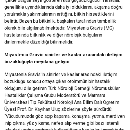
içinde dalgalı seyir gösteren kas güçsüzlüğüdür. Hastalar,
genellikle uyandıklarında daha iyi olduklarını, akşama doğru
yorulmakla yakınmalarının arttığını, bitkin hissettiklerini
belirtir. Bazen bu bitkinlik, başkaları tarafından tembellik
olarak bile algılanabilmektedir. Miyastenia Gravis (MG)
hastalarında bitkinlik ve diğer nörolojik bulguların
dinlenmekle düzeldiği bilinmelidir.
Miyastenia Gravis sinirler ve kaslar arasındaki iletişim
bozukluğuyla meydana geliyor
Miyastenia Gravis'in sinirler ve kaslar arasındaki iletişim
bozukluğu sonucu ortaya çıkan otoimmün bir hastalık
olduğunu dile getiren Türk Nöroloji Derneği Nöromusküler
Hastalıklar Çalışma Grubu Moderatörü ve Marmara
Üniversitesi Tıp Fakültesi Nöroloji Ana Bilim Dalı Öğretim
Üyesi Prof. Dr. Kayıhan Uluç sözlerine şöyle sürdürdü:
“Vücudumuzda göz açıp kapama, konuşma, yutma, merdiven
inip çıkma, yüz yıkama, nefes alıp verme gibi bazı istemli