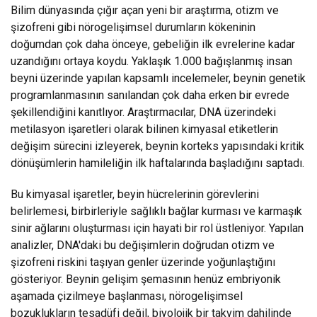
Bilim dünyasında çığır açan yeni bir araştırma, otizm ve
şizofreni gibi nörogelişimsel durumların kökeninin
doğumdan çok daha önceye, gebeliğin ilk evrelerine kadar
uzandığını ortaya koydu. Yaklaşık 1.000 bağışlanmış insan
beyni üzerinde yapılan kapsamlı incelemeler, beynin genetik
programlanmasının sanılandan çok daha erken bir evrede
şekillendiğini kanıtlıyor. Araştırmacılar, DNA üzerindeki
metilasyon işaretleri olarak bilinen kimyasal etiketlerin
değişim sürecini izleyerek, beynin korteks yapısındaki kritik
dönüşümlerin hamileliğin ilk haftalarında başladığını saptadı.
Bu kimyasal işaretler, beyin hücrelerinin görevlerini
belirlemesi, birbirleriyle sağlıklı bağlar kurması ve karmaşık
sinir ağlarını oluşturması için hayati bir rol üstleniyor. Yapılan
analizler, DNA'daki bu değişimlerin doğrudan otizm ve
şizofreni riskini taşıyan genler üzerinde yoğunlaştığını
gösteriyor. Beynin gelişim şemasının henüz embriyonik
aşamada çizilmeye başlanması, nörogelişimsel
bozuklukların tesadüfi değil, biyolojik bir takvim dahilinde