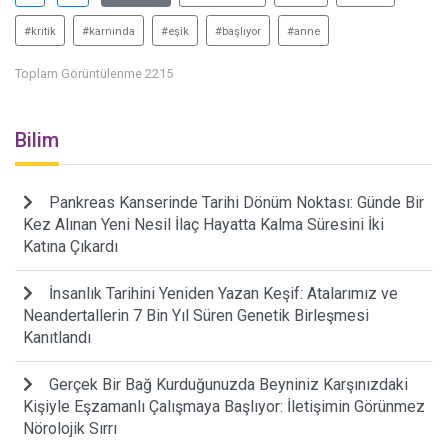
#kritik
#karnında
#eşik
#başlıyor
#anne
Toplam Görüntülenme 2215
Bilim
Pankreas Kanserinde Tarihi Dönüm Noktası: Günde Bir
Kez Alınan Yeni Nesil İlaç Hayatta Kalma Süresini İki
Katına Çıkardı
İnsanlık Tarihini Yeniden Yazan Keşif: Atalarımız ve
Neandertallerin 7 Bin Yıl Süren Genetik Birleşmesi
Kanıtlandı
Gerçek Bir Bağ Kurduğunuzda Beyniniz Karşınızdaki
Kişiyle Eşzamanlı Çalışmaya Başlıyor: İletişimin Görünmez
Nörolojik Sırrı