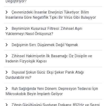
Değiştiriyor?
Çevrenizdeki İnsanlar Enerjinizi Tüketiyor: Bilim
İnsanlarına Göre Negatiflik Tıpkı Bir Virüs Gibi Bulaşıyor
Beynimizin Kusursuz Filtresi: Zihinsel Aşırı
Yüklenmeyi Nasıl Önlüyoruz?
Değişimin Sırrı: Düşünmek Değil Yapmak
Zihinsel Hakimiyetin İlk Basamağı: Öz Disiplin ve
İradenin Fizyolojik Kapısı
Duyusal Şokun Gücü: Ekşi Şeker Panik Atağı
Durdurabilir mi?
Ruh Sağlığında Yeni Dönem: Depresyon Tedavisi İçin
Mikroskobik Beyin İmplantı Geliyor
Zihnin Gürültüsünü Susturan Frekans: 852Hz ve Sezgi