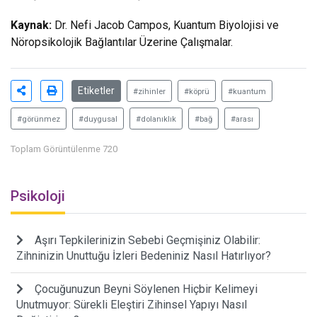
Kaynak:
Dr. Nefi Jacob Campos, Kuantum Biyolojisi ve
Nöropsikolojik Bağlantılar Üzerine Çalışmalar.
Etiketler
#zihinler
#köprü
#kuantum
#görünmez
#duygusal
#dolanıklık
#bağ
#arası
Toplam Görüntülenme 720
Psikoloji
Aşırı Tepkilerinizin Sebebi Geçmişiniz Olabilir:
Zihninizin Unuttuğu İzleri Bedeniniz Nasıl Hatırlıyor?
Çocuğunuzun Beyni Söylenen Hiçbir Kelimeyi
Unutmuyor: Sürekli Eleştiri Zihinsel Yapıyı Nasıl