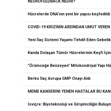
NEUROFEEDBACK NEDİR?
Hücrelerde DNA'nın yeni bir yapısı keşfedildi
COVID-19 KRİZİNİN ARDINDAN UMUT VEREN
Yeni İlaç Sistemi Yaşamı Tehdit Eden Gebel
Kanda Dolaşan Tümör Hücrelerinin Keşfi İçi
"Örümceğe Benzeyen" Mitokondriyal Yapı Hüc
Berko İlaç Avrupa GMP Onayı Aldı
MEME KANSERİNİ YENEN HASTALAR BU KANSE
İsviçre: Biyoteknoloji ve Girişimciliğin Bulu