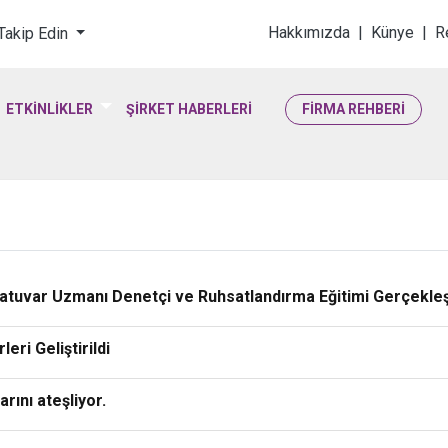
loji & Yaşam Bilimler
Hakkımızda
|
Künye
|
R
 Takip Edin
ETKİNLİKLER
ŞİRKET HABERLERİ
FİRMA REHBERİ
tuvar Uzmanı Denetçi ve Ruhsatlandırma Eğitimi Gerçekleşt
ri Geliştirildi
arını ateşliyor.