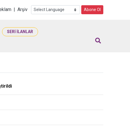
i
eklam
|
Arşiv
Abone Ol
SERİ İLANLAR
irildi