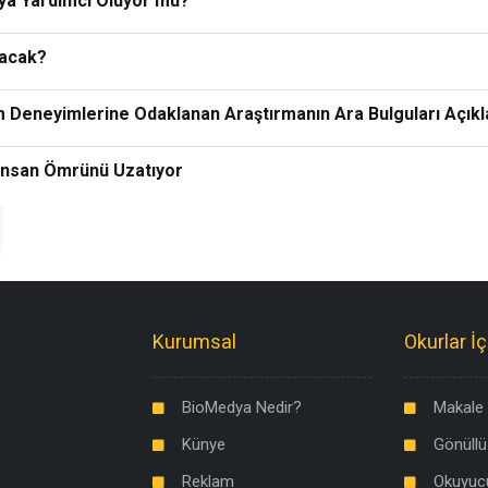
a Yardımcı Oluyor mu?
aracak?
 Deneyimlerine Odaklanan Araştırmanın Ara Bulguları Açıkl
İnsan Ömrünü Uzatıyor
Kurumsal
Okurlar İç
BioMedya Nedir?
Makale 
Künye
Gönüllü
Reklam
Okuyuc