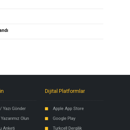
andı
in
Dijital Platformlar
/ Yazı Gönder
Apple App Store
 Yazarımız Olun
Google Play
u Anketi
Turkcell Dergilik