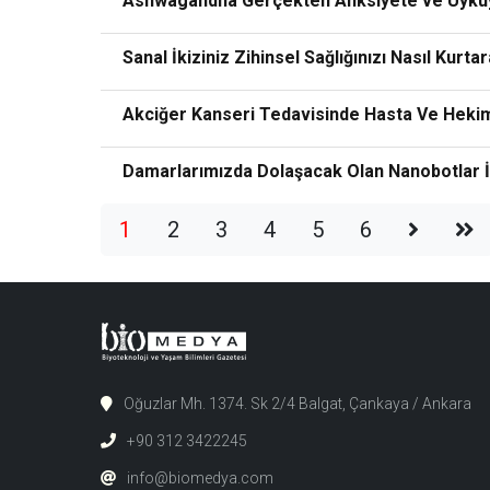
Ashwagandha Gerçekten Anksiyete ve Uykuy
Sanal İkiziniz Zihinsel Sağlığınızı Nasıl Kurt
Akciğer Kanseri Tedavisinde Hasta Ve Hekim
Damarlarımızda Dolaşacak Olan Nanobotlar 
1
2
3
4
5
6
Oğuzlar Mh. 1374. Sk 2/4 Balgat, Çankaya / Ankara
+90 312 3422245
info@biomedya.com