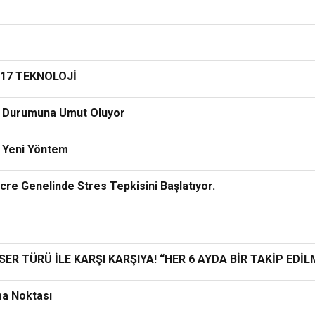
 17 TEKNOLOJİ
ik Durumuna Umut Oluyor
n Yeni Yöntem
re Genelinde Stres Tepkisini Başlatıyor.
R TÜRÜ İLE KARŞI KARŞIYA! “HER 6 AYDA BİR TAKİP EDİL
şma Noktası