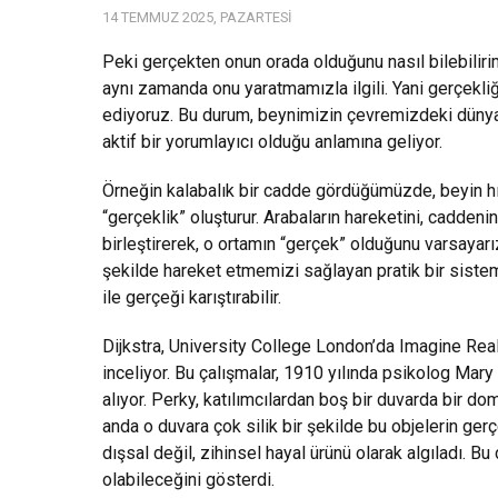
14 TEMMUZ 2025, PAZARTESI
Peki gerçekten onun orada olduğunu nasıl bilebiliri
aynı zamanda onu yaratmamızla ilgili. Yani gerçek
ediyoruz. Bu durum, beynimizin çevremizdeki dünyayı
aktif bir yorumlayıcı olduğu anlamına geliyor.
Örneğin kalabalık bir cadde gördüğümüzde, beyin hı
“gerçeklik” oluşturur. Arabaların hareketini, cadde
birleştirerek, o ortamın “gerçek” olduğunu varsayar
şekilde hareket etmemizi sağlayan pratik bir sist
ile gerçeği karıştırabilir.
Dijkstra, University College London’da Imagine Real
inceliyor. Bu çalışmalar, 1910 yılında psikolog Ma
alıyor. Perky, katılımcılardan boş bir duvarda bir do
anda o duvara çok silik bir şekilde bu objelerin gerç
dışsal değil, zihinsel hayal ürünü olarak algıladı. Bu
olabileceğini gösterdi.