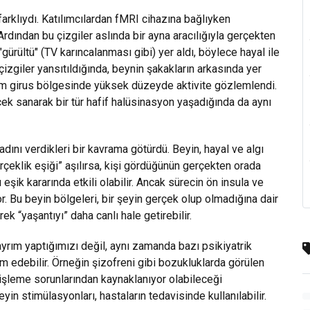
farklıydı. Katılımcılardan fMRI cihazına bağlıyken
Ardından bu çizgiler aslında bir ayna aracılığıyla gerçekten
"gürültü" (TV karıncalanması gibi) yer aldı, böylece hayal ile
çizgiler yansıtıldığında, beynin şakakların arkasında yer
rm girus bölgesinde yüksek düzeyde aktivite gözlemlendi.
erçek sanarak bir tür hafif halüsinasyon yaşadığında da aynı
adını verdikleri bir kavrama götürdü. Beyin, hayal ve algı
“gerçeklik eşiği” aşılırsa, kişi gördüğünün gerçekten orada
eşik kararında etkili olabilir. Ancak sürecin ön insula ve
r. Bu beyin bölgeleri, bir şeyin gerçek olup olmadığına dair
rek “yaşantıyı” daha canlı hale getirebilir.
ayrım yaptığımızı değil, aynı zamanda bazı psikiyatrik
 edebilir. Örneğin şizofreni gibi bozukluklarda görülen
işleme sorunlarından kaynaklanıyor olabileceği
in stimülasyonları, hastaların tedavisinde kullanılabilir.