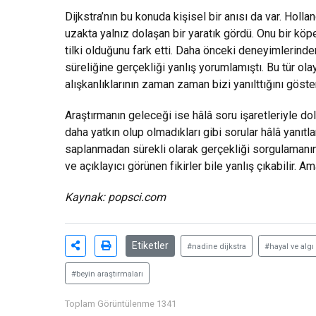
Dijkstra’nın bu konuda kişisel bir anısı da var. Holl
uzakta yalnız dolaşan bir yaratık gördü. Onu bir köp
tilki olduğunu fark etti. Daha önceki deneyimlerinde
süreliğine gerçekliği yanlış yorumlamıştı. Bu tür ola
alışkanlıklarının zaman zaman bizi yanılttığını göster
Araştırmanın geleceği ise hâlâ soru işaretleriyle do
daha yatkın olup olmadıkları gibi sorular hâlâ yanıtl
saplanmadan sürekli olarak gerçekliği sorgulamanı
ve açıklayıcı görünen fikirler bile yanlış çıkabilir. A
Kaynak: popsci.com
Etiketler
#nadine dijkstra
#hayal ve algı
#beyin araştırmaları
Toplam Görüntülenme 1341