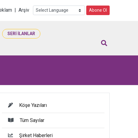
i
eklam
|
Arşiv
Abone Ol
SERİ İLANLAR
Köşe Yazıları
Tüm Sayılar
Şirket Haberleri