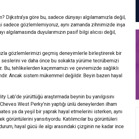
m? Dijkstra’ya göre bu, sadece dünyayı algılamamızla değil,
liği sadece gözlemlemiyoruz, aynı zamanda zihnimizde inşa
 algılamasında duyularımızın pasif bilgi alıcısı değil,
zla gözlemlerimizi geçmiş deneyimlerle birleştirerek bir
nin seslerini ve daha önce bu sokakta yürüme tecrübemizi
ız. Bu, tehlikelerden kaçınmamızı ve çevremizde sağlıklı
emdir. Ancak sistem mükemmel değildir. Beyin bazen hayal
ity Lab’de yürüttüğü araştırmada beynin bu yanılgısını
ry Cheves West Perky’nin yaptığı ünlü deneylerden ilham
mates ya da yeşil bir yaprak hayal etmelerini isterken, aynı
ek görüntülerini yansıtıyordu. Katılımcılar bu görüntüleri
 durum, hayal gücü ile algı arasındaki çizginin ne kadar ince