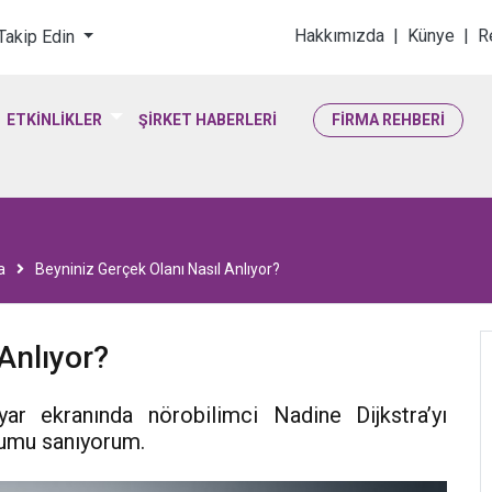
loji & Yaşam Bilimler
Hakkımızda
|
Künye
|
R
 Takip Edin
ETKİNLİKLER
ŞİRKET HABERLERİ
FİRMA REHBERİ
a
Beyniniz Gerçek Olanı Nasıl Anlıyor?
Anlıyor?
ar ekranında nörobilimci Nadine Dijkstra’yı
umu sanıyorum.