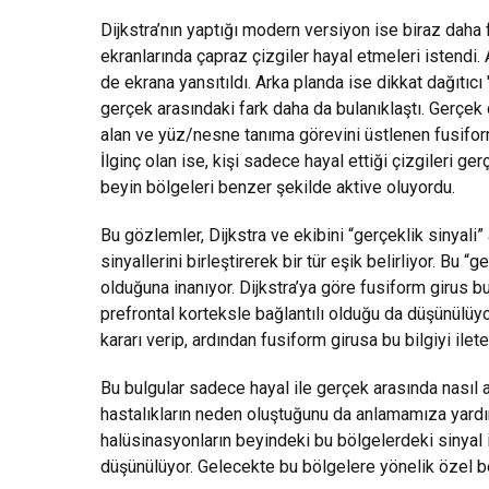
Dijkstra’nın yaptığı modern versiyon ise biraz daha 
ekranlarında çapraz çizgiler hayal etmeleri istendi. 
de ekrana yansıtıldı. Arka planda ise dikkat dağıtıcı 
gerçek arasındaki fark daha da bulanıklaştı. Gerçek 
alan ve yüz/nesne tanıma görevini üstlenen fusifo
İlginç olan ise, kişi sadece hayal ettiği çizgileri g
beyin bölgeleri benzer şekilde aktive oluyordu.
Bu gözlemler, Dijkstra ve ekibini “gerçeklik sinyali” 
sinyallerini birleştirerek bir tür eşik belirliyor. Bu 
olduğuna inanıyor. Dijkstra’ya göre fusiform girus bu 
prefrontal korteksle bağlantılı olduğu da düşünülüyo
kararı verip, ardından fusiform girusa bu bilgiyi ilete
Bu bulgular sadece hayal ile gerçek arasında nasıl 
hastalıkların neden oluştuğunu da anlamamıza yardım
halüsinasyonların beyindeki bu bölgelerdeki sinyal 
düşünülüyor. Gelecekte bu bölgelere yönelik özel bey