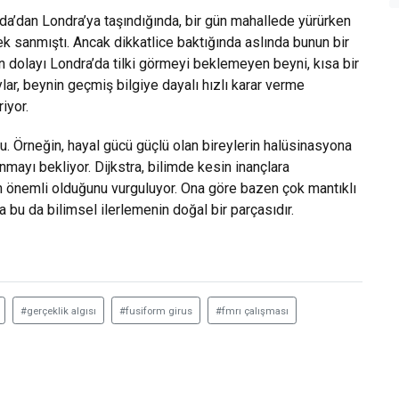
anda’dan Londra’ya taşındığında, bir gün mahallede yürürken
ek sanmıştı. Ancak dikkatlice baktığında aslında bunun bir
n dolayı Londra’da tilki görmeyi beklemeyen beyni, kısa bir
ylar, beynin geçmiş bilgiye dayalı hızlı karar verme
iyor.
lu. Örneğin, hayal gücü güçlü olan bireylerin halüsinasyona
anmayı bekliyor. Dijkstra, bilimde kesin inançlara
n önemli olduğunu vurguluyor. Ona göre bazen çok mantıklı
ma bu da bilimsel ilerlemenin doğal bir parçasıdır.
#gerçeklik algısı
#fusiform girus
#fmrı çalışması